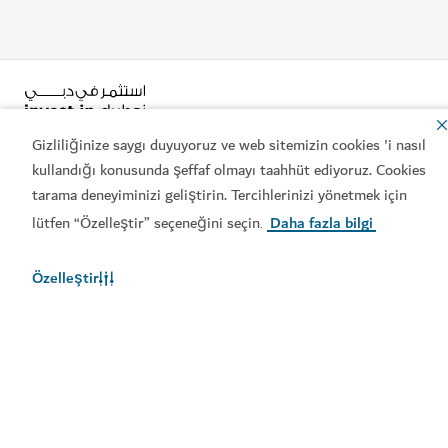
Gizliliğinize saygı duyuyoruz ve web sitemizin cookies 'i nasıl
kullandığı konusunda şeffaf olmayı taahhüt ediyoruz. Cookies
tarama deneyiminizi geliştirin. Tercihlerinizi yönetmek için
Popüler bağlantılar
lütfen “Özelleştir” seçeneğini seçin
Daha fazla bilgi
.
Özelleştir
Faydalı bilgiler
İlgili siteler
Kullanım şartları
Gizlilik Bildirimi
Çerez bildirimi