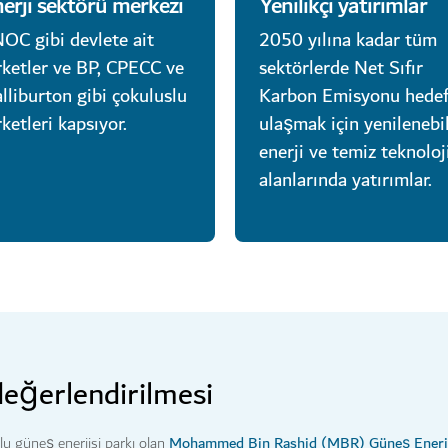
erji sektörü merkezi
Yenilikçi yatırımlar
OC gibi devlete ait
2050 yılına kadar tüm
rketler ve BP, CPECC ve
sektörlerde Net Sıfır
lliburton gibi çokuluslu
Karbon Emisyonu hedef
rketleri kapsıyor.
ulaşmak için yenilenebil
enerji ve temiz teknoloj
alanlarında yatırımlar.
değerlendirilmesi
Mohammed Bin Rashid (MBR) Güneş Enerjis
u güneş enerjisi parkı olan