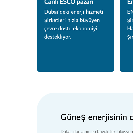
Canlı ESCO pazarı
En
Dubai'deki enerji hizmeti
EN
şirketleri hızla büyüyen
şi
çevre dostu ekonomiyi
Ha
destekliyor.
şi
Güneş enerjisinin 
Dubai, dünyanın en büyük tek lokasyonl