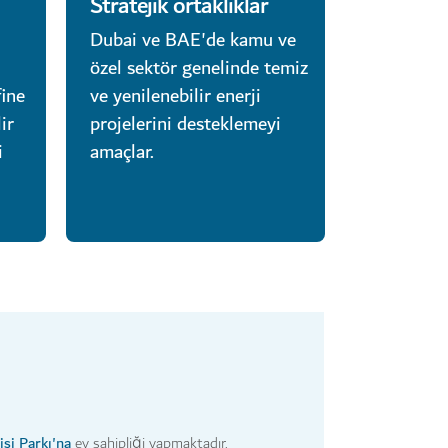
Stratejik ortaklıklar
Dubai ve BAE'de kamu ve
özel sektör genelinde temiz
ine
ve yenilenebilir enerji
ir
projelerini desteklemeyi
i
amaçlar.
i Parkı'na
ev sahipliği yapmaktadır.