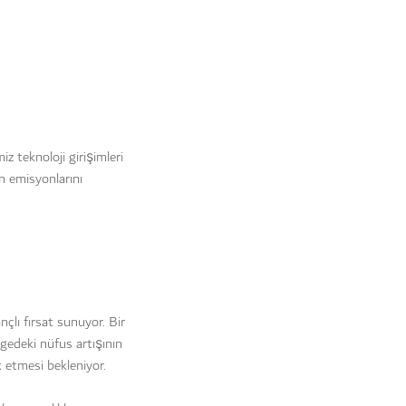
z teknoloji girişimleri
n emisyonlarını
nçlı fırsat sunuyor. Bir
gedeki nüfus artışının
ik etmesi bekleniyor.