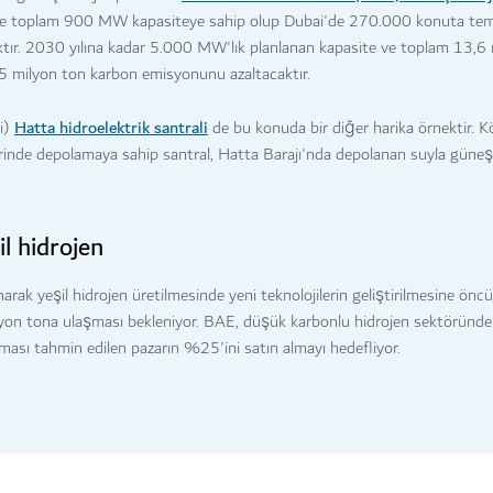
te toplam 900 MW kapasiteye sahip olup Dubai'de 270.000 konuta temi
aktır. 2030 yılına kadar 5.000 MW'lık planlanan kapasite ve toplam 13
 6,5 milyon ton karbon emisyonunu azaltacaktır.
Hatta hidroelektrik santrali
i)
de bu konuda bir diğer harika örnektir. Kö
inde depolamaya sahip santral, Hatta Barajı'nda depolanan suyla güneş 
il hidrojen
anarak yeşil hidrojen üretilmesinde yeni teknolojilerin geliştirilmesine öncü
lyon tona ulaşması bekleniyor. BAE, düşük karbonlu hidrojen sektöründe s
ası tahmin edilen pazarın %25'ini satın almayı hedefliyor.