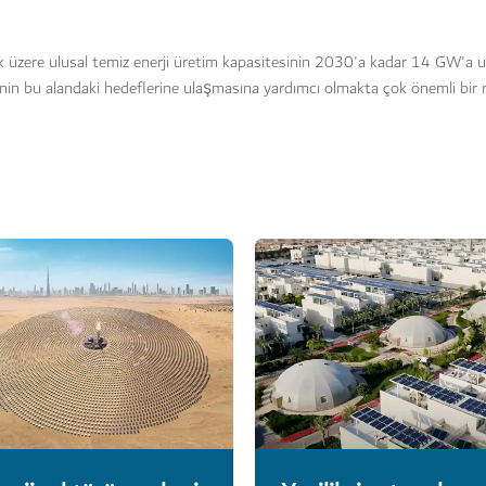
ak üzere ulusal temiz enerji üretim kapasitesinin 2030'a kadar 14 GW'a 
E'nin bu alandaki hedeflerine ulaşmasına yardımcı olmakta çok önemli bir 