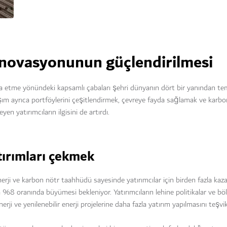
 inovasyonunun güçlendirilmesi
a etme yönündeki kapsamlı çabaları şehri dünyanın dört bir yanından temi
laşım ayrıca portföylerini çeşitlendirmek, çevreye fayda sağlamak ve karbo
n yatırımcıların ilgisini de artırdı.
tırımları çekmek
nerji ve karbon nötr taahhüdü sayesinde yatırımcılar için birden fazla kaza
8 oranında büyümesi bekleniyor. Yatırımcıların lehine politikalar ve böl
nerji ve yenilenebilir enerji projelerine daha fazla yatırım yapılmasını teşv