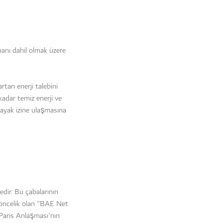
manı dahil olmak üzere
rtan enerji talebini
kadar temiz enerji ve
ayak izine ulaşmasına
dir. Bu çabalarının
 öncelik olan "BAE Net
Paris Anlaşması'nın