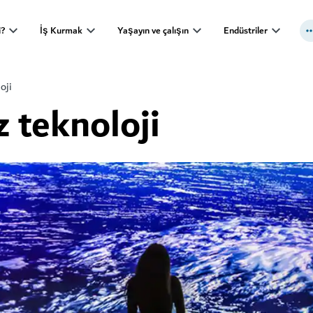
i?
İş Kurmak
Yaşayın ve çalışın
Endüstriler
oji
z teknoloji