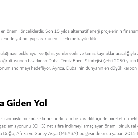
 önemli önceliklerdir. Son 15 yılda alternatif enerji projelerinin finans
rinde yatırım yapılarak önemli ilerleme kaydedildi.
şması bekleniyor ve şehir, yenilenebilir ve temiz kaynaklar aracılığıyla a
 doğrultusunda hazırlanan Dubai Temiz Enerji Stratejisi şehri 2050 yılına 
onumlandırmayı hedefliyor. Ayrıca, Dubai'nin dünyanın en düşük karbon 
a Giden Yol
l ısınmayla mücadele konusunda tam bir kararlılık içinde hareket etmekte
gazı emisyonunu (GHG) net sıfıra indirmeyi amaçlayan önemli bir ulusal
eyi Orta Doğu, Afrika ve Güney Asya (MEASA) bölgesinde öncü yapan 2015 