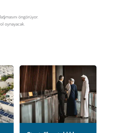
ulaşmasını öngörüyor.
rol oynayacak.