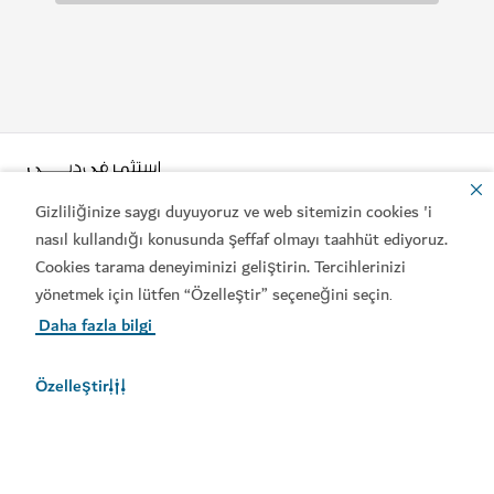
Gizliliğinize saygı duyuyoruz ve web sitemizin cookies 'i
nasıl kullandığı konusunda şeffaf olmayı taahhüt ediyoruz.
Cookies tarama deneyiminizi geliştirin. Tercihlerinizi
yönetmek için lütfen “Özelleştir” seçeneğini seçin
.
Popüler bağlantılar
Daha fazla bilgi
Faydalı bilgiler
Özelleştir
İlgili siteler