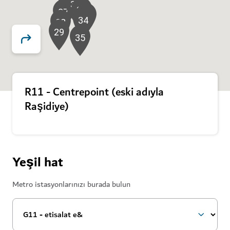
26
31
30
32
27
33
34
28
29
35
R11 - Centrepoint (eski adıyla
Raşidiye)
Yeşil hat
Metro istasyonlarınızı burada bulun