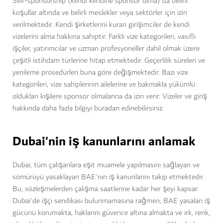
Self-sponsorship (kendi kendine sponsor olma) da belirli
koşullar altında ve belirli meslekler veya sektörler için izin
verilmektedir. Kendi şirketlerini kuran girişimciler de kendi
vizelerini alma hakkına sahiptir. Farklı vize kategorileri, vasıflı
işçiler, yatırımcılar ve uzman profesyoneller dahil olmak üzere
çeşitli istihdam türlerine hitap etmektedir. Geçerlilik süreleri ve
yenileme prosedürleri buna göre değişmektedir. Bazı vize
kategorileri, vize sahiplerinin ailelerine ve bakmakla yükümlü
oldukları kişilere sponsor olmalarına da izin verir. Vizeler ve giriş
hakkında daha fazla bilgiyi buradan edinebilirsiniz.
Dubai'nin iş kanunlarını anlamak
Dubai, tüm çalışanlara eşit muamele yapılmasını sağlayan ve
sömürüyü yasaklayan BAE'nin iş kanunlarını takip etmektedir.
Bu, sözleşmelerden çalışma saatlerine kadar her şeyi kapsar.
Dubai'de işçi sendikası bulunmamasına rağmen, BAE yasaları iş
gücünü korumakta, haklarını güvence altına almakta ve ırk, renk,