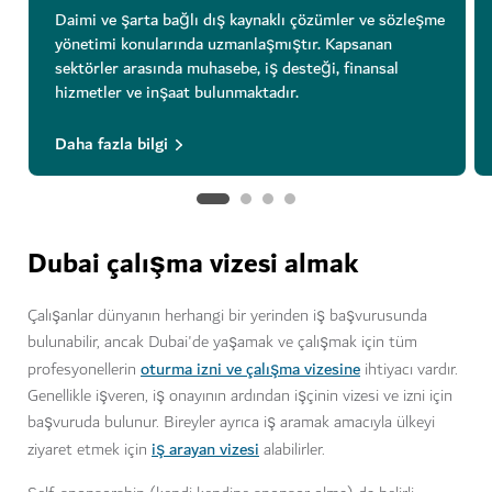
Daimi ve şarta bağlı dış kaynaklı çözümler ve sözleşme
yönetimi konularında uzmanlaşmıştır. Kapsanan
sektörler arasında muhasebe, iş desteği, finansal
hizmetler ve inşaat bulunmaktadır.
Daha fazla bilgi
Dubai çalışma vizesi almak
Çalışanlar dünyanın herhangi bir yerinden iş başvurusunda
bulunabilir, ancak Dubai'de yaşamak ve çalışmak için tüm
oturma izni ve çalışma vizesine
profesyonellerin
ihtiyacı vardır.
Genellikle işveren, iş onayının ardından işçinin vizesi ve izni için
başvuruda bulunur. Bireyler ayrıca iş aramak amacıyla ülkeyi
iş arayan vizesi
ziyaret etmek için
alabilirler.