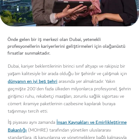
Önde gelen bir iş merkezi olan Dubai, yetenekli
profesyonellerin kariyerlerini geliştirmeleri için olağanüstü
fırsatlar sunmaktadır.
Dubai, kariyer beklentilerinin birinci sınıf altyapı ve rakipsiz bir
yaşam kalitesiyle bir arada olduğu bir şehirdir ve çalışmak için
dünyanın en iyi beş şehri
arasında yer almaktadır. Yakın
geçmişte 200'den fazla ülkeden milyonlarca profesyonel, şehrin
girişimci ruhu, rekabetçi maaşları, zorunlu sağlık sigortası ve
cömert ikramiye paketlerinin cazibesine kapılarak buraya
taşınmayı tercih etti.
İnsan Kaynakları ve Emirlikleştirme
İş piyasası aynı zamanda
Bakanlığı
(MOHRE) tarafından yönetilen uluslararası
standartlara, iş kanunlarına ve yönetmeliklere bağlı kalmasıyla