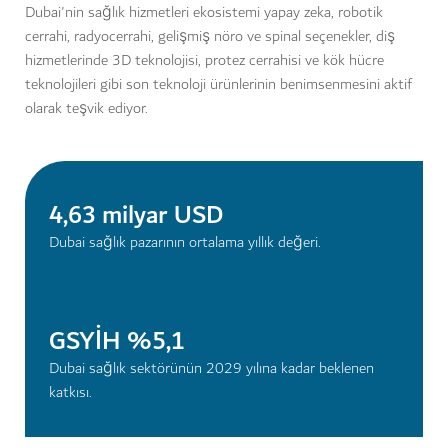
Dubai'nin sağlık hizmetleri ekosistemi yapay zeka, robotik
cerrahi, radyocerrahi, gelişmiş nöro ve spinal seçenekler, diş
hizmetlerinde 3D teknolojisi, protez cerrahisi ve kök hücre
teknolojileri gibi son teknoloji ürünlerinin benimsenmesini aktif
olarak teşvik ediyor.
4,63 milyar USD
Dubai sağlık pazarının ortalama yıllık değeri.
GSYİH %5,1
Dubai sağlık sektörünün 2029 yılına kadar beklenen
katkısı.