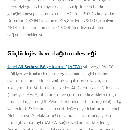
merkeziyle geniş bir kaynak ağına sahiptir ve daha da
genişletilmesi planlanmaktadır. DHCC'nin 2030 yılına kadar
Dubai'nin GSYİH toplamına 925,8 milyon USD (3,4 milyar
AED) katkıda bulunması ve 16.000'den fazla istihdam
sağlaması bekleniyor.
Güçlü lojistik ve dağıtım desteği
Jebel Ali Serbest Bölge İdaresi (JAFZA)
sıfır vergi, %100
mülkiyet ve ithalat/ihracat vergisi olmaması gibi rekabet
avantajları sunan birinci sınıf bir sağlık üretim ve dağıtım
lokasyonudur. 60'tan fazla ülkeden 400'den fazla sağlık ve ilaç
şirketiyle JAFZA, tıbbi üretim ve çözüm merkezi işletmek için
Imperial Logistics (DP World tarafından satın alındı) ile iş birliği
yaparak 2023'te ihracat ticaret değerini yedi kat artırdı. Jebel
Ali Limanı ve Al Maktoum Uluslararası Havaalanı'na yakın
stratejik konumuyla JAFZA, sağlık sektörü müşterileri için
Avrupa, Afrika ve Asya'daki çok önemli noktalara sorunsuz