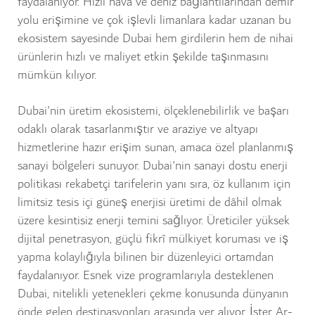
faydalanıyor. Hızlı hava ve deniz bağlantılarından demir
yolu erişimine ve çok işlevli limanlara kadar uzanan bu
ekosistem sayesinde Dubai hem girdilerin hem de nihai
ürünlerin hızlı ve maliyet etkin şekilde taşınmasını
mümkün kılıyor.
Dubai'nin üretim ekosistemi, ölçeklenebilirlik ve başarı
odaklı olarak tasarlanmıştır ve araziye ve altyapı
hizmetlerine hazır erişim sunan, amaca özel planlanmış
sanayi bölgeleri sunuyor. Dubai'nin sanayi dostu enerji
politikası rekabetçi tarifelerin yanı sıra, öz kullanım için
limitsiz tesis içi güneş enerjisi üretimi de dâhil olmak
üzere kesintisiz enerji temini sağlıyor. Üreticiler yüksek
dijital penetrasyon, güçlü fikrî mülkiyet koruması ve iş
yapma kolaylığıyla bilinen bir düzenleyici ortamdan
faydalanıyor. Esnek vize programlarıyla desteklenen
Dubai, nitelikli yetenekleri çekme konusunda dünyanın
önde gelen destinasyonları arasında yer alıyor. İster Ar-