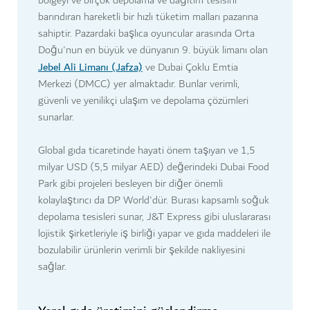
bölgeyi ve birçok depolama ve dağıtım tesisini
barındıran hareketli bir hızlı tüketim malları pazarına
sahiptir. Pazardaki başlıca oyuncular arasında Orta
Doğu'nun en büyük ve dünyanın 9. büyük limanı olan
Jebel Ali Limanı (Jafza)
ve Dubai Çoklu Emtia
Merkezi (DMCC) yer almaktadır. Bunlar verimli,
güvenli ve yenilikçi ulaşım ve depolama çözümleri
sunarlar.
Global gıda ticaretinde hayati önem taşıyan ve 1,5
milyar USD (5,5 milyar AED) değerindeki Dubai Food
Park gibi projeleri besleyen bir diğer önemli
kolaylaştırıcı da DP World'dür. Burası kapsamlı soğuk
depolama tesisleri sunar, J&T Express gibi uluslararası
lojistik şirketleriyle iş birliği yapar ve gıda maddeleri ile
bozulabilir ürünlerin verimli bir şekilde nakliyesini
sağlar.