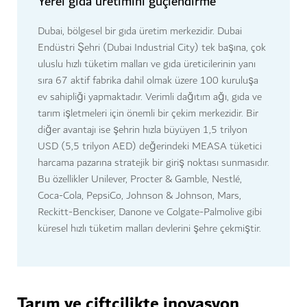
Yerel gıda üretimini güçlendirme
Dubai, bölgesel bir gıda üretim merkezidir. Dubai
Endüstri Şehri (Dubai Industrial City) tek başına, çok
uluslu hızlı tüketim malları ve gıda üreticilerinin yanı
sıra 67 aktif fabrika dahil olmak üzere 100 kuruluşa
ev sahipliği yapmaktadır.
Verimli dağıtım ağı, gıda ve
tarım işletmeleri için önemli bir çekim merkezidir. Bir
diğer avantajı ise şehrin hızla büyüyen 1,5 trilyon
USD (5,5 trilyon AED) değerindeki MEASA tüketici
harcama pazarına stratejik bir giriş noktası sunmasıdır.
Bu özellikler Unilever, Procter & Gamble, Nestlé,
Coca-Cola, PepsiCo, Johnson & Johnson, Mars,
Reckitt-Benckiser, Danone ve Colgate-Palmolive gibi
küresel hızlı tüketim malları devlerini şehre çekmiştir.
Tarım ve çiftçilikte inovasyon