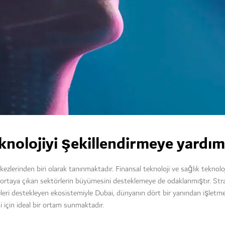
nolojiyi şekillendirmeye yardım
zlerinden biri olarak tanınmaktadır. Finansal teknoloji ve sağlık teknolo
 ortaya çıkan sektörlerin büyümesini desteklemeye de odaklanmıştır. Stratej
meleri destekleyen ekosistemiyle Dubai, dünyanın dört bir yanından işletme
 için ideal bir ortam sunmaktadır.