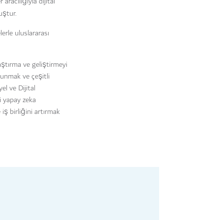
 aracılığıyla dijital
ştur.
erle uluslararası
aştırma ve geliştirmeyi
lunmak ve çeşitli
l ve Dijital
ki yapay zeka
iş birliğini artırmak