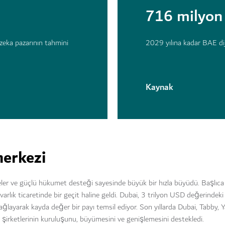
716 milyo
zeka pazarının tahmini
2029 yılına kadar BAE dij
Kaynak
merkezi
meler ve güçlü hükumet desteği sayesinde büyük bir hızla büyüdü. Başlıca i
rlık ticaretinde bir geçit haline geldi. Dubai, 3 trilyon USD değerindeki k
ne bağlayarak kayda değer bir payı temsil ediyor. Son yıllarda Dubai, Tabby,
 şirketlerinin kuruluşunu, büyümesini ve genişlemesini destekledi.