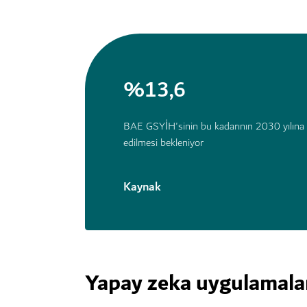
%13,6
BAE GSYİH'sinin bu kadarının 2030 yılına
edilmesi bekleniyor
Kaynak
Yapay zeka uygulamala