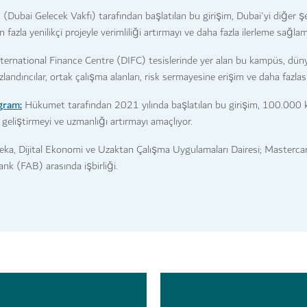
ubai Gelecek Vakfı) tarafından başlatılan bu girişim, Dubai'yi diğer şehi
 fazla yenilikçi projeyle verimliliği artırmayı ve daha fazla ilerleme sağla
ternational Finance Centre (DIFC) tesislerinde yer alan bu kampüs, dü
ndırıcılar, ortak çalışma alanları, risk sermayesine erişim ve daha fazlası
gram:
Hükumet tarafından 2021 yılında başlatılan bu girişim, 100.000 
ri geliştirmeyi ve uzmanlığı artırmayı amaçlıyor.
ka, Dijital Ekonomi ve Uzaktan Çalışma Uygulamaları Dairesi; Masterca
nk (FAB) arasında işbirliği.