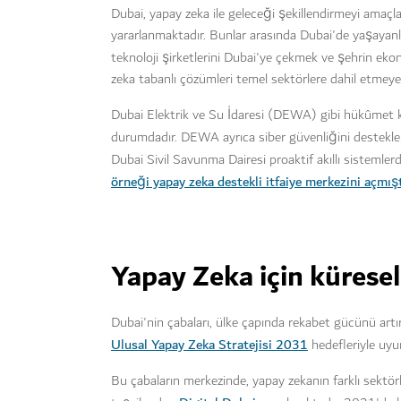
Dubai, yapay zeka ile geleceği şekillendirmeyi amaçl
yararlanmaktadır. Bunlar arasında Dubai'de yaşayanları
teknoloji şirketlerini Dubai'ye çekmek ve şehrin e
zeka tabanlı çözümleri temel sektörlere dahil etmey
Dubai Elektrik ve Su İdaresi (DEWA) gibi hükûmet kur
durumdadır. DEWA ayrıca siber güvenliğini destekl
Dubai Sivil Savunma Dairesi proaktif akıllı sistemler
örneği yapay zeka destekli itfaiye merkezini açmışt
Yapay Zeka için kürese
Dubai'nin çabaları, ülke çapında rekabet gücünü ar
Ulusal Yapay Zeka Stratejisi 2031
hedefleriyle uyu
Bu çabaların merkezinde, yapay zekanın farklı sektör