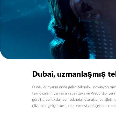
Dubai, uzmanlaşmış tek
Dubai, dünyanın önde gelen teknoloji inovasyon merke
teknolojilerin yanı sıra yapay zeka ve Web3 gibi yeni
görüşlü politikalar, son teknoloji olanaklar ve işlet
çözümler geliştirmesi, test etmesi ve ölçeklendirmesi