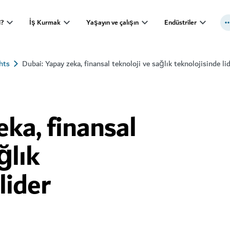
i?
İş Kurmak
Yaşayın ve çalışın
Endüstriler
hts
Dubai: Yapay zeka, finansal teknoloji ve sağlık teknolojisinde li
eka, finansal
ğlık
lider