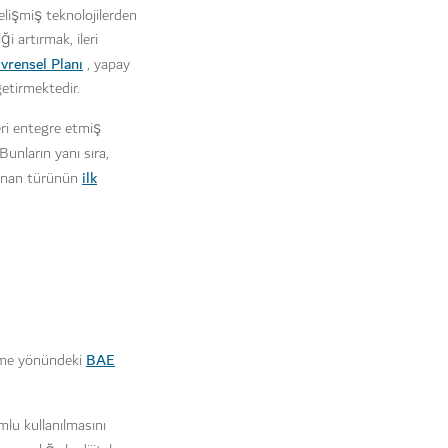
elişmiş teknolojilerden
i artırmak, ileri
vrensel Planı
, yapay
etirmektedir.
eri entegre etmiş
Bunların yanı sıra,
ilk
 sunan türünün
BAE
etme yönündeki
mlu kullanılmasını