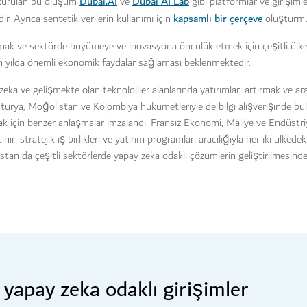
Dubai.AI
Dubai AI Lab
 kurulan bu oluşum
ve
gibi platformlar ve girişimler
kapsamlı bir çerçeve
r. Ayrıca sentetik verilerin kullanımı için
oluşturmu
apmak ve sektörde büyümeye ve inovasyona öncülük etmek için çeşitli ülkel
 on yılda önemli ekonomik faydalar sağlaması beklenmektedir.
ka ve gelişmekte olan teknolojiler alanlarında yatırımları artırmak ve ar
sturya, Moğolistan ve Kolombiya hükumetleriyle de bilgi alışverişinde bu
 için benzer anlaşmalar imzalandı. Fransız Ekonomi, Maliye ve Endüstriye
n stratejik iş birlikleri ve yatırım programları aracılığıyla her iki ülkede
istan da çeşitli sektörlerde yapay zeka odaklı çözümlerin geliştirilmesinde 
 yapay zeka odaklı girişimler