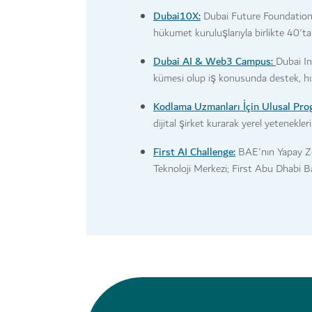
Dubai10X:
Dubai Future Foundation (D
hükumet kuruluşlarıyla birlikte 40'tan
Dubai AI & Web3 Campus:
Dubai In
kümesi olup iş konusunda destek, hızla
Kodlama Uzmanları İçin Ulusal Pro
dijital şirket kurarak yerel yetenekle
First AI Challenge:
BAE'nın Yapay Ze
Teknoloji Merkezi; First Abu Dhabi Ba