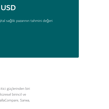
n USD
ital sağlık pazarının tahmini değeri
tici güçlerinden biri
üresel birincil ve
 YallaCompare, Sarwa,