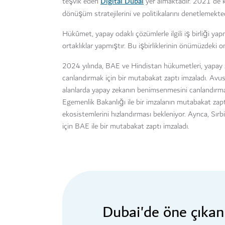
Digital Dubai
teşvik eden
yer almaktadır. 2021'de
dönüşüm stratejilerini ve politikalarını denetlemektedi
Hükûmet, yapay odaklı çözümlerle ilgili iş birliği y
ortaklıklar yapmıştır. Bu işbirliklerinin önümüzdeki
2024 yılında, BAE ve Hindistan hükumetleri, yapay ze
canlandırmak için bir mutabakat zaptı imzaladı. Avu
alanlarda yapay zekanın benimsenmesini canlandırmak
Egemenlik Bakanlığı ile bir imzalanın mutabakat zaptını
ekosistemlerini hızlandırması bekleniyor. Ayrıca, Sırb
için BAE ile bir mutabakat zaptı imzaladı.
Dubai'de öne çıkan