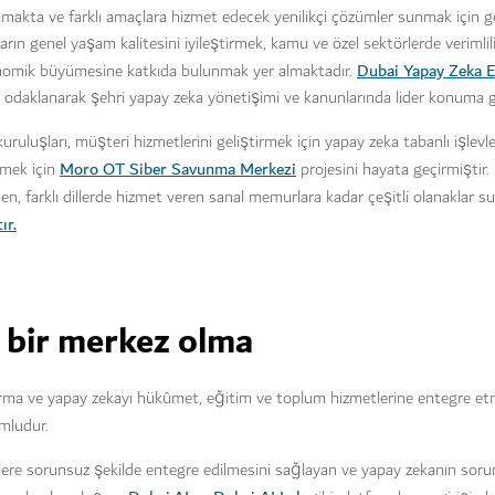
amakta ve farklı amaçlara hizmet edecek yenilikçi çözümler sunmak için g
n genel yaşam kalitesini iyileştirmek, kamu ve özel sektörlerde verimliliğ
Dubai Yapay Zeka E
konomik büyümesine katkıda bulunmak yer almaktadır.
e odaklanarak şehri yapay zeka yönetişimi ve kanunlarında lider konuma g
uluşları, müşteri hizmetlerini geliştirmek için yapay zeka tabanlı işlevl
Moro OT Siber Savunma Merkezi
emek için
projesini hayata geçirmiştir. 
den, farklı dillerde hizmet veren sanal memurlara kadar çeşitli olanaklar
ır.
l bir merkez olma
tırma ve yapay zekayı hükûmet, eğitim ve toplum hizmetlerine entegre 
mludur.
lere sorunsuz şekilde entegre edilmesini sağlayan ve yapay zekanın soru