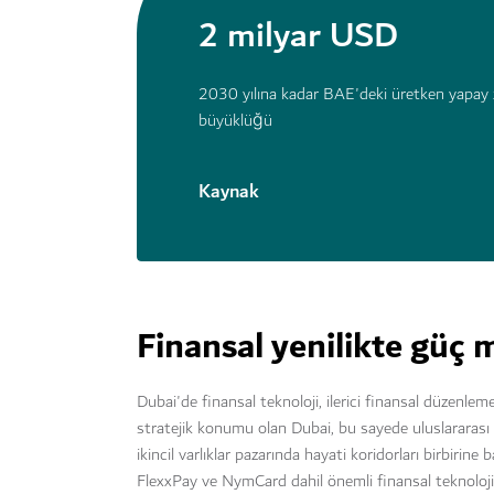
2 milyar USD
2030 yılına kadar BAE'deki üretken yapay 
büyüklüğü
Kaynak
Finansal yenilikte güç 
Dubai'de finansal teknoloji, ilerici finansal düzenle
stratejik konumu olan Dubai, bu sayede uluslararası va
ikincil varlıklar pazarında hayati koridorları birbiri
FlexxPay ve NymCard dahil önemli finansal teknoloji