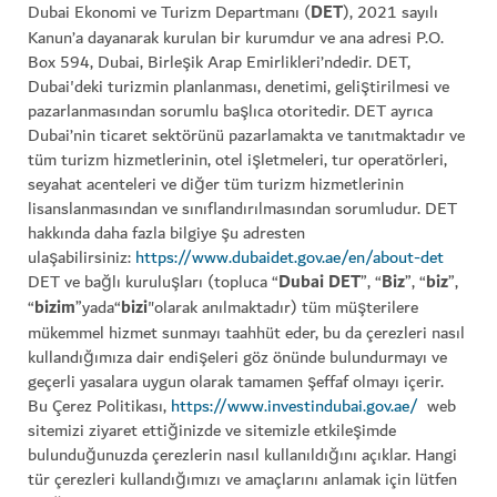
Dubai Ekonomi ve Turizm Departmanı (
DET
), 2021 sayılı
Kanun’a dayanarak kurulan bir kurumdur ve ana adresi P.O.
Box 594, Dubai, Birleşik Arap Emirlikleri’ndedir. DET,
Dubai'deki turizmin planlanması, denetimi, geliştirilmesi ve
pazarlanmasından sorumlu başlıca otoritedir. DET ayrıca
Dubai’nin ticaret sektörünü pazarlamakta ve tanıtmaktadır ve
tüm turizm hizmetlerinin, otel işletmeleri, tur operatörleri,
seyahat acenteleri ve diğer tüm turizm hizmetlerinin
lisanslanmasından ve sınıflandırılmasından sorumludur. DET
hakkında daha fazla bilgiye şu adresten
ulaşabilirsiniz:
https://www.dubaidet.gov.ae/en/about-det
DET ve bağlı kuruluşları (topluca “
Dubai DET
”, “
Biz
”, “
biz
”,
“
bizim
”yada“
bizi
"olarak anılmaktadır) tüm müşterilere
mükemmel hizmet sunmayı taahhüt eder, bu da çerezleri nasıl
kullandığımıza dair endişeleri göz önünde bulundurmayı ve
geçerli yasalara uygun olarak tamamen şeffaf olmayı içerir.
Bu Çerez Politikası,
https://www.investindubai.gov.ae/
web
sitemizi ziyaret ettiğinizde ve sitemizle etkileşimde
bulunduğunuzda çerezlerin nasıl kullanıldığını açıklar. Hangi
tür çerezleri kullandığımızı ve amaçlarını anlamak için lütfen