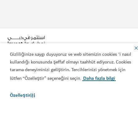
Gizliliğinize saygı duyuyoruz ve web sitemizin cookies 'i nasıl
kullandığı konusunda şeffaf olmayı taahhüt ediyoruz. Cookies
tarama deneyiminizi geliştirin. Tercihlerinizi yönetmek için
Popüler bağlantılar
lütfen “Özelleştir” seçeneğini seçin
Daha fazla bilgi
.
Özelleştir
Faydalı bilgiler
İlgili siteler
Kullanım şartları
Gizlilik Bildirimi