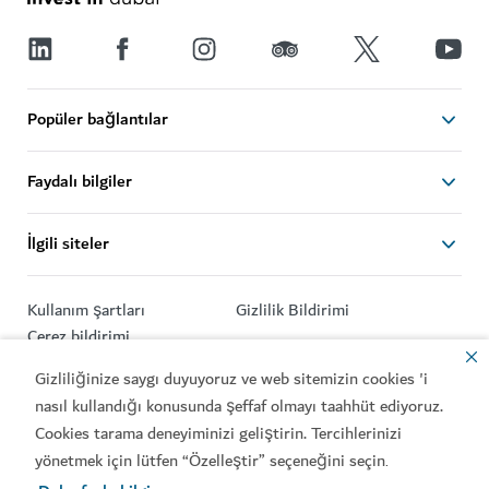
Popüler bağlantılar
Faydalı bilgiler
İlgili siteler
Kullanım şartları
Gizlilik Bildirimi
Çerez bildirimi
Gizliliğinize saygı duyuyoruz ve web sitemizin cookies 'i
Telif Hakkı © 2026. Bu site Ekonomi ve Turizm Bakanlığı
nasıl kullandığı konusunda şeffaf olmayı taahhüt ediyoruz.
tarafından işletilmektedir.
Cookies tarama deneyiminizi geliştirin. Tercihlerinizi
Site son güncelleme tarihi: 2026/08/06
yönetmek için lütfen “Özelleştir” seçeneğini seçin
.