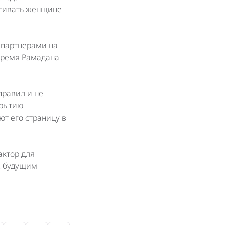
гивать женщине
 партнерами на
 время Рамадана
правил и не
крытию
т его страницу в
актор для
с будущим