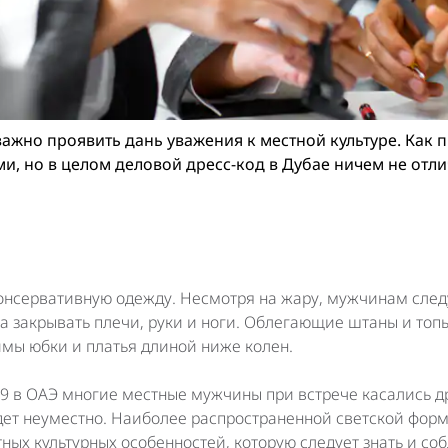
ажно проявить дань уважения к местной культуре. Как п
и, но в целом деловой дресс-код в Дубае ничем не отли
онсервативную одежду. Несмотря на жару, мужчинам след
а закрывать плечи, руки и ноги. Облегающие штаны и топ
мы юбки и платья длиной ниже колен.
9 в ОАЭ многие местные мужчины при встрече касались др
дет неуместно. Наиболее распространенной светской форм
ных культурных особенностей, которую следует знать и со