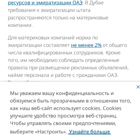
ресурсов и эмиратизации ОАЭ
. В Дубае
требования к эмиратизации штата
распространяются только на материковые
компании.
Для материковых компаний норма по
эмиратизации составляет
не менее 2%
от общего
числа квалифицированных сотрудников. Кроме
того, им необходимо соблюдать определенные
правила при размещении рекламных объявлений,
найме персонала и работе с гражданами ОАЭ.
Таким образом:
Мы уважаем вашу конфиденциальность и
Компании со штатом 0-50 человек обязаны
обязуемся быть прозрачными в отношении того,
предоставить квалифицированное рабочее
как наш веб-сайт использует cookies. Cookies
место как минимум одному гражданину ОАЭ
улучшите удобство просмотра веб-страниц.
Компании со штатом 50-100 человек обязаны
Чтобы управлять своими предпочтениями,
предоставить квалифицированные рабочие
выберите «Настроить».
Узнайте больше
места как минимум двум гражданам ОАЭ