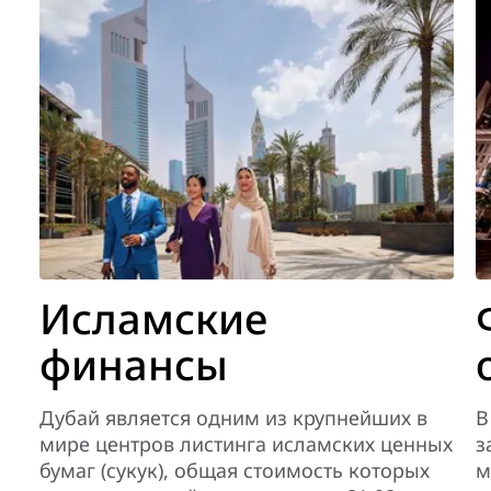
Исламские
финансы
Дубай является одним из крупнейших в
В
мире центров листинга исламских ценных
з
бумаг (сукук), общая стоимость которых
м