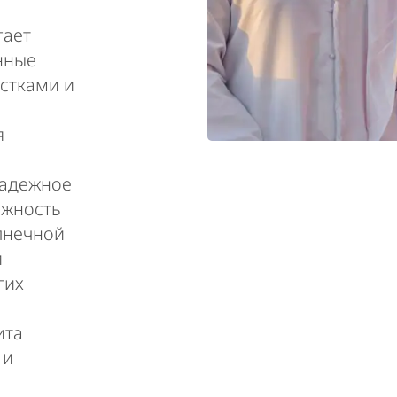
гает
нные
стками и
я
надежное
ожность
лнечной
и
гих
ь
ита
 и