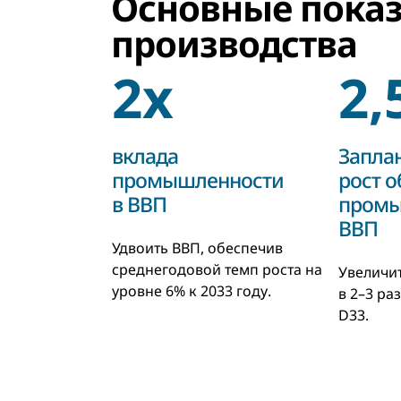
Основные пока
производства
2x
2,
вклада
Запла
промышленности
рост 
в ВВП
промы
ВВП
Удвоить ВВП, обеспечив
среднегодовой темп роста на
Увеличи
уровне 6% к 2033 году.
в 2–3 ра
D33.