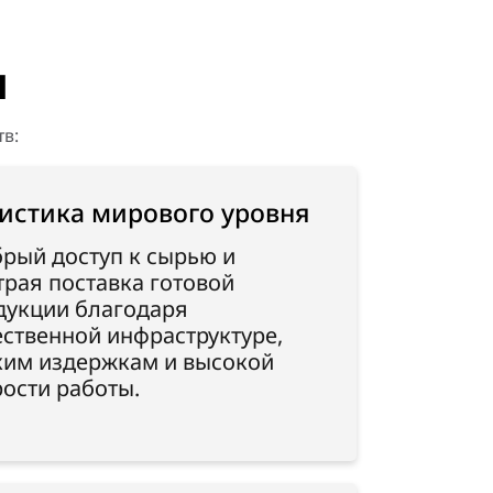
и
в:
истика мирового уровня
брый доступ к сырью и
трая поставка готовой
дукции благодаря
ественной инфраструктуре,
ким издержкам и высокой
рости работы.