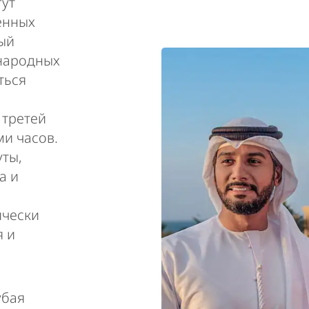
ут
енных
ный
ународных
ться
 третей
ми часов.
ты,
а и
ически
 и
убая