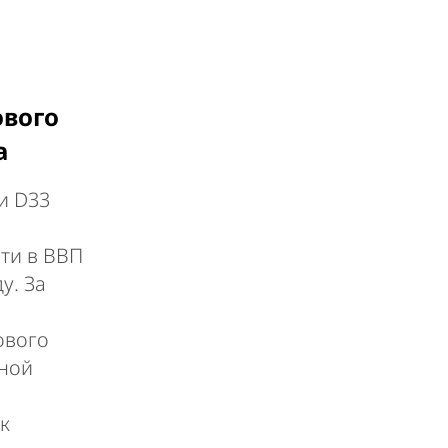
ового
а
и D33
ти в ВВП
ду. За
ового
рной
к