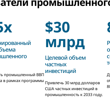
затели промышленног
5x
$30
млрд
нированный
Р
объема
о
шленного
с
Целевой объем
т
частных
инвестиций
ть промышленный ВВП
Д
за в рамках программы
о
Привлечь 30 млрд долларов
8
США частных инвестиций в
промышленность к 2033 году.