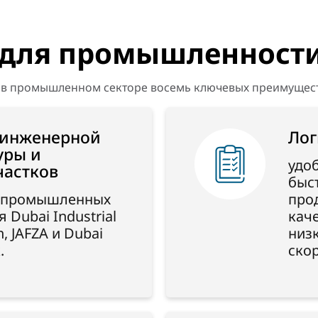
 для промышленност
м в промышленном секторе восемь ключевых преимущест
 инженерной
Лог
уры и
удо
частков
быс
х промышленных
про
 Dubai Industrial
кач
h, JAFZA и Dubai
низ
.
ско