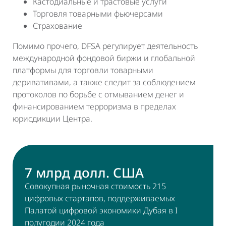
Кастодиальные и трастовые услуги
Торговля товарными фьючерсами
Страхование
Помимо прочего, DFSA регулирует деятельность
международной фондовой биржи и глобальной
платформы для торговли товарными
деривативами, а также следит за соблюдением
протоколов по борьбе с отмыванием денег и
финансированием терроризма в пределах
юрисдикции Центра.
7 млрд долл. США
Совокупная рыночная стоимость 215
цифровых стартапов, поддерживаемых
Палатой цифровой экономики Дубая в I
полугодии 2024 года