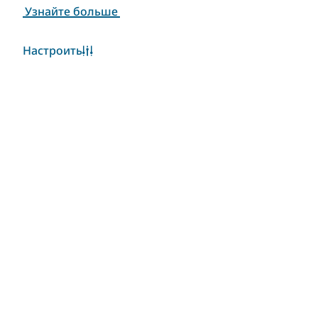
Узнайте больше
Настроить
Популярные ссылки
Контакты
Сайты-партнеры
Условия использования
Политика
конфиденциальности
Уведомление об
использовании файлов
cookie
Copyright © 2025. Данный сайт поддерживается
Департаментом Экономики и Туризма Дубая