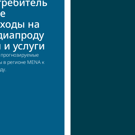
требитель
ие
сходы на
диапроду
 и услуги
прогнозируемые
ы в регионе MENA к
ду.