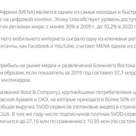
Африки (MENA) является одним из самых молодых и быстр
 на цифровой контент. Этому способствует уровень доступ
их регионах мира: с менее 30% в 2009 г. до 70,2% в 2020 г
тного мобильного интернета сыграло одну из ключевых ро
гиганты, как Facebook и YouTube, считают MENA одним из
г. прибыль на рынке медиа и развлечений Ближнего Восток
им образом, если показатель за 2019 год составил 57,7 мл
4 миллиардов.
название Booz & Company), крупнейшими потребителями 
довская Аравия и ОАЭ, на которые приходится более 50% о
 общая выручка SVOD-сервисов (потоковые видео) в стран
 США. В том же году число подписчиков платных SVOD-серв
ичится до 27,16 млн по сравнению с 10,95 млн (по состоя