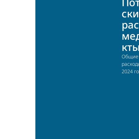
По
ск
ра
ме
кты
Общие 
расход
2024 го