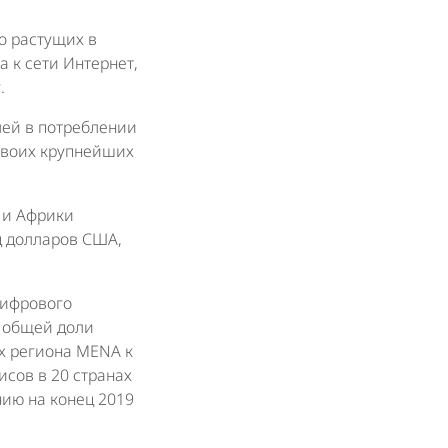
о растущих в
а к сети Интернет,
.
лей в потреблении
 своих крупнейших
а и Африки
рд долларов США,
цифрового
т общей доли
ах региона MENA к
исов в 20 странах
нию на конец 2019