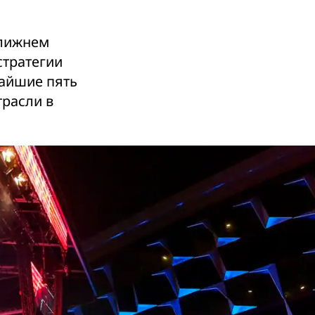
Ближнем
стратегии
жайшие пять
трасли в