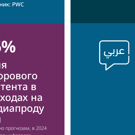
ник: PWC
6%
ля
фрового
тента в
ходах на
диапроду
ы
но прогнозам, в 2024