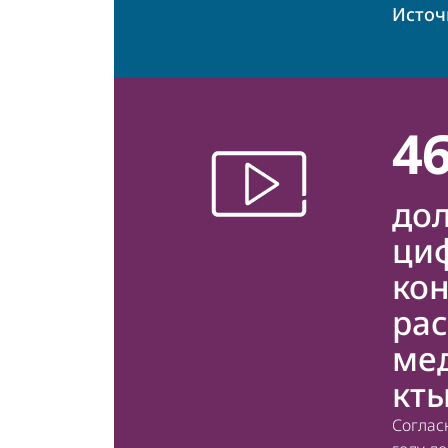
Источ
4
до
ци
кон
рас
ме
кт
Соглас