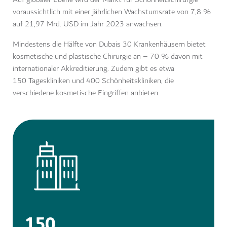
voraussichtlich mit einer jährlichen Wachstumsrate von 7,8 %
auf 21,97 Mrd. USD im Jahr 2023 anwachsen.
Mindestens die Hälfte von Dubais 30 Krankenhäusern bietet
kosmetische und plastische Chirurgie an – 70 % davon mit
internationaler Akkreditierung. Zudem gibt es etwa
150 Tageskliniken und 400 Schönheitskliniken, die
verschiedene kosmetische Eingriffen anbieten.
150