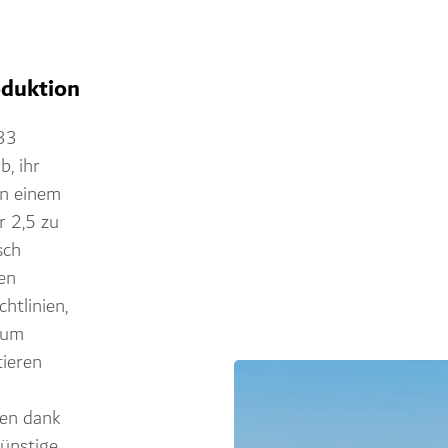
oduktion
D33
b, ihr
in einem
r 2,5 zu
sch
gen
htlinien,
zum
tieren
ben dank
ünstige