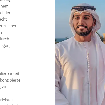
einem
el der
acht
etet einen
on
durch
wegen,
lierbarkeit
 konzipierte
 zu
rleistet