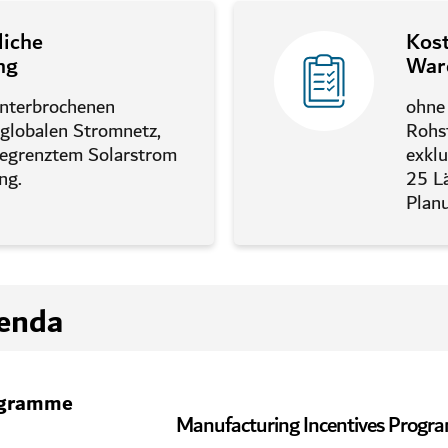
liche
Kost
ng
War
unterbrochenen
ohne 
 globalen Stromnetz,
Rohst
egrenztem Solarstrom
exkl
ng.
25 L
Plan
enda
ogramme
Manufacturing Incentives Prog