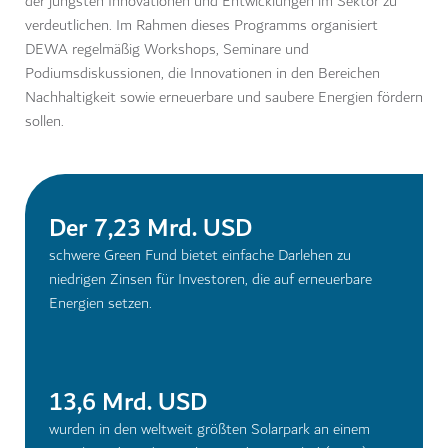
der jüngsten Innovationen und Entwicklungen im Sektor zu
verdeutlichen. Im Rahmen dieses Programms organisiert
DEWA regelmäßig Workshops, Seminare und
Podiumsdiskussionen, die Innovationen in den Bereichen
Nachhaltigkeit sowie erneuerbare und saubere Energien fördern
sollen.
Der 7,23 Mrd. USD
schwere Green Fund bietet einfache Darlehen zu
niedrigen Zinsen für Investoren, die auf erneuerbare
Energien setzen.
13,6 Mrd. USD
wurden in den weltweit größten Solarpark an einem