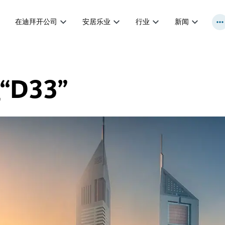
在迪拜开公司
安居乐业
行业
新闻
D33”