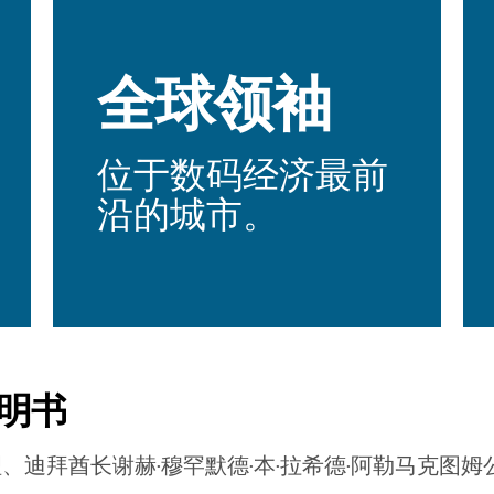
全球领袖
位于数码经济最前
沿的城市。
明书
理、迪拜酋长谢赫·穆罕默德·本·拉希德·阿勒马克图姆