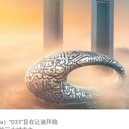
enda）“D33”旨在让迪拜稳