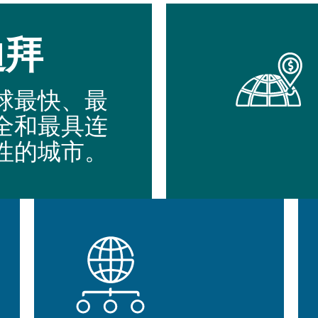
迪拜
球最快、最
全和最具连
性的城市。