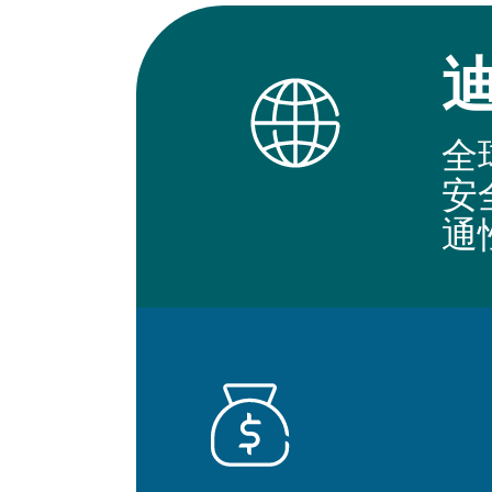
全
安
通