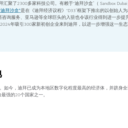
聚了2300多家科技公司。有赖于“迪拜沙盒”（ Sandbox Dub
“迪拜沙盒”
是在《迪拜经济议程》“D33”框架下推出的以创始人为
塔咨询服务、亚马逊等全球巨头的入驻也令该行业得到进一步提升。
conomy）计划到2024年吸引300家新初创企业来到迪拜，以进一步增强这
地
前。如今，迪拜已成为本地区数字化程度最高的经济体，并跻身全
最强的20个国家之一。