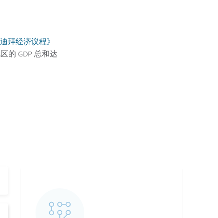
 迪拜经济议程》
的 GDP 总和达