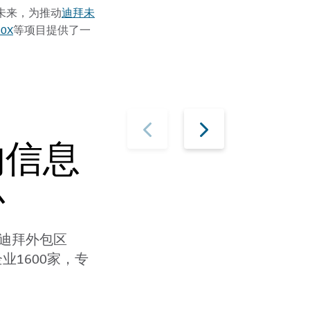
迪拜未
的未来，为推动
0X
等项目提供了一
的信息
心
y）和迪拜外包区
注册企业1600家，专