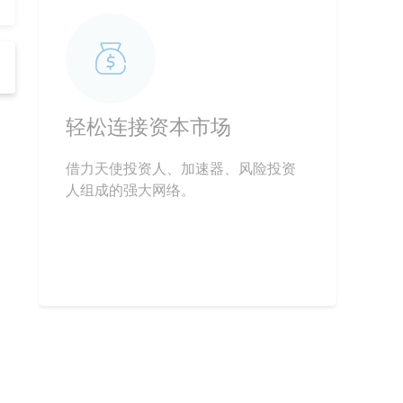
松连接资本市场
轻松连接资本市场
风生水起的
系统
力天使投资人、加速器、风险投资
借力天使投资人、加速器、风险投资
组成的强大网络。
人组成的强大网络。
全球增长最快的
吸引30%以上的
投资者。