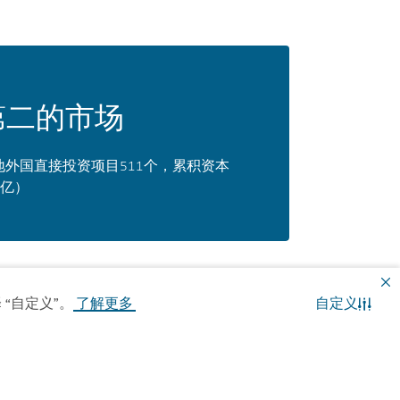
第二的市场
地外国直接投资项目511个，累积资本
4 亿）
 “自定义”。
了解更多
自定义
ty），从而站在了推进数字资
框架支持可持续性