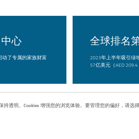
富中心
全球排名
）启动了专属的家族财富
2023年上半年吸引绿
57亿美元（AED 209.
管
保持透明。Cookies 增强您的浏览体验。要管理您的偏好，请选择
虚拟资产监管局
——
（Virtual Asset Regulatory Authori
公司颁发许可证，提升了迪拜作为加密货币中心的地位。其运营
模式吸引科技公司加入迪拜的未来驱动型社区。