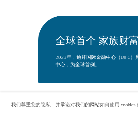
全球首个 家族财
2023年，迪拜国际金融中心（DIFC
中心，为全球首例。
率先实施虚拟资产监
我们尊重您的隐私，并承诺对我们的网站如何使用 cookies 
迪拜成立了世界首个独立的虚拟资产监管机构
产监管的最前沿。虚拟资产监管局向加密货币
和跨境金融安全，“测试——适应——规模”