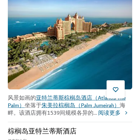
风景如画的
亚特兰蒂斯棕榈岛酒店（Atlantis The
Palm）
坐落于
朱美拉棕榈岛（Palm Jumeirah）
海
畔。该酒店拥有1539间规模各异的
...
阅读更多
棕榈岛亚特兰蒂斯酒店