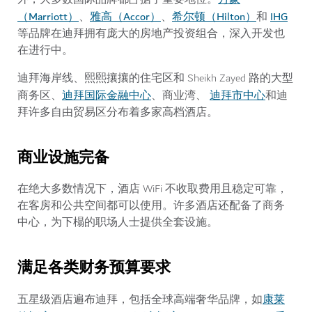
（Marriott）
雅高（Accor）
希尔顿（Hilton）
IHG
、
、
和
等品牌在迪拜拥有庞大的房地产投资组合，深入开发也
在进行中。
迪拜海岸线、熙熙攘攘的住宅区和 Sheikh Zayed 路的大型
迪拜国际金融中心
迪拜市中心
商务区、
、商业湾、
和迪
拜许多自由贸易区分布着多家高档酒店。
商业设施完备
在绝大多数情况下，酒店 WiFi 不收取费用且稳定可靠，
在客房和公共空间都可以使用。许多酒店还配备了商务
中心，为下榻的职场人士提供全套设施。
满足各类财务预算要求
康莱
五星级酒店遍布迪拜，包括全球高端奢华品牌，如