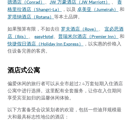
德酒店（Conrad）
JW 万豪酒店（JW Marriott）
香
、
、
格里拉酒店（Shangri-La）
卓美亚（Jumeirah）
，以及
和
罗塔纳酒店（Rotana）
等本土品牌。
罗夫酒店（Rove）
宜必思酒
如果预算有限，不如去往
、
店（Ibis）
easyHotel
普瑞米尔酒店（Premier Inn）
、
、
和
快捷假日酒店（Holiday Inn Express）
，以实惠的价格入
住设备完善的客房。
酒店式公寓
偏爱休闲的旅行者可以从全市超过2.4万套短期入住酒店
公寓中进行选择。这里配有全套服务，让你在入住期间
享受宾至如归的温馨休闲体验。
以下方案备受会议策划者的欢迎，包括一些迪拜规模最
大和最具标志性地位的酒店：