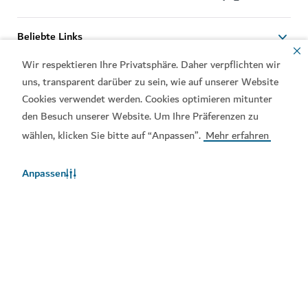
Beliebte Links
Wir respektieren Ihre Privatsphäre. Daher verpflichten wir
Kontakt
uns, transparent darüber zu sein, wie auf unserer Website
Cookies verwendet werden. Cookies optimieren mitunter
Verwandte Seiten
den Besuch unserer Website. Um Ihre Präferenzen zu
wählen, klicken Sie bitte auf “Anpassen”.
Mehr erfahren
Nutzungsbedingungen
Datenschutzrichtlinien
Cookie-Hinweis
Anpassen
Copyright © 2026. Diese Seite wird vom Dubai Department
of Economy and Tourism verwaltet.
Website zuletzt aktualisiert am 06/08/2026
Diese Seite ist geschützt durch reCAPTCHA und die Google
Datenschutzrichtlinie
und es gelten die allgemeinen
Nutzungsbedingungen
.