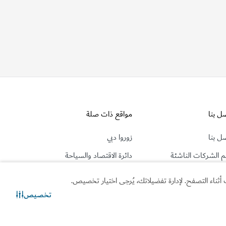
ل بنا
مواقع ذات صلة
ل بنا
زوروا دبي
 الشركات الناشئة
دائرة الاقتصاد والسياحة
صغيرة والمتوسطة
الدراسة في دبي
ثناء التصفح. لإدارة تفضيلاتك، يُرجى اختيار تخصيص.
سئلة المتكررة
حقوق المستهلك
تخصيص
تقاعد في دبي
في دبي
تواصل معنا
دردشة عبر واتساب