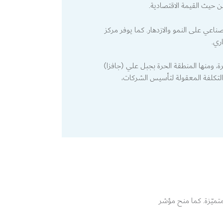
 حيث القيمة الاقتصادية.
صناعي على النمو والازدهار. كما يوفر مركز
ري.
ة والمؤسسات الكبرى الاستفادة من المزايا التنافسية المتوفّرة في أكثر من 20 منطقة حرة، ومنها المنطقة الحرة بجبل علي (جافزا)
تعددة ومطار آل مكتوم الدولي (دبي وورلد سنترال). تشمل هذه المزايا المُلكية الأجنبية بنسبة 100%، والتكلفة المعقولة لتأسيس الشركات،
متميّزة. كما منح مؤشر