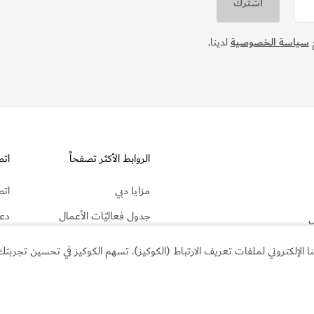
ع
سياسة الخصوصية
لدينا.
الروابط الأكثر تصفحاً
اتص
مزايا دبي
اتص
جدول فعاليّات الأعمال
دعم
ل
وال
مستجدات ومقالات
لإلكتروني لملفات تعريف الارتباط (الكوكيز). تسهم الكوكيز في تحسين تجربتك أ
الأ
أسس شركتك 