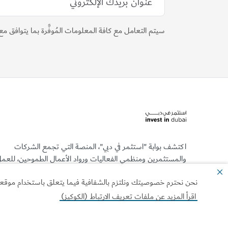
سيتم التعامل مع كافة المعلومات المُوفَّرة بما يتوافق م
اكتشف بوابة "استثمر في دبي"، المنصة التي تجمع الشركات
والمستثمرين ومنظمي الفعاليات ورواد الأعمال الطموحين، للعم
معاً وتحقيق النجاح وبناء مستقبلٍ باهر.
نحن نحترم خصوصيتك ونلتزم بالشفافية فيما يتعلق باستخدام موقعنا ا
اقرأ المزيد عن ملفات تعريف الارتباط (الكوكيز)
خدماتنا