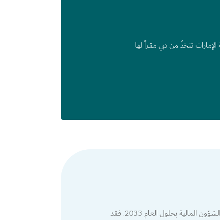
لإمارات تتخذُ من دبي مقراً لها
تبذل الدولة جهوداً حثيثة لترسيخ مكانة دبي وإدراجها على قائمة أفضل خمسة مراكز عالمية للأعمال والخدمات اللوجستية والشؤون المالية بحلول العام 2033. فقد