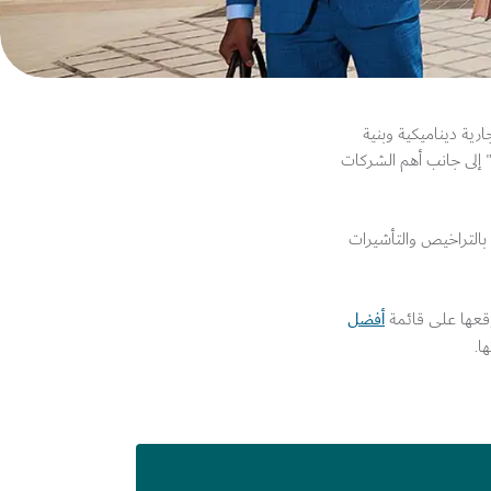
ارية ديناميكية وبنية
تية عالمية المستوى وسياسات داعِمة للأعمال. لهذه الأسباب، كانت دبي الوجهة التي اختارتها الشركات المُدرجة في قائمة "فورتشن 500" إلى جانب أهم الشركات
 بالتراخيص والتأشيرات
أفضل
ا.