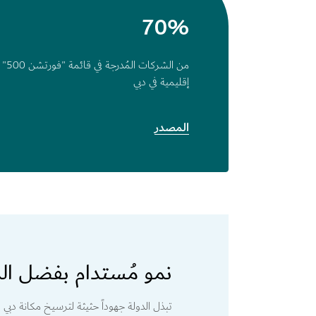
70%
من ال
إقليمية في دبي
المصدر
نمو مُستدام بفضل الم