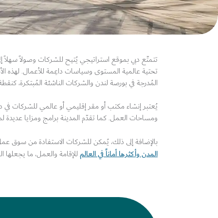
تتمتّع دبي بموقع استراتيجي يُتيح للشركات وصولاً سهلاً إل
المُدرجة في بورصة لندن والشركات الناشئة المُبتكرة، كنقطة 
يُعتبر إنشاء مكتب أو مقر إقليمي أو عالمي للشركات في دب
ومساحات العمل. كما تقدّم المدينة برامج ومزايا عديدة لم
بالإضافة إلى ذلك، يُمكن للشركات الاستفادة من سوق عمل متنوّع يضم أفراداً مؤهّلين من
المدن وأكثرها أماناً في العالم
للإقامة والعمل، ما يجعلها ا