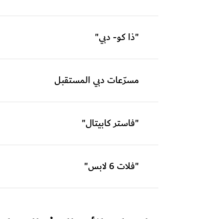
"ذا كو- دبي"
مسرّعات دبي المستقبل
"فاستر كابيتال"
"فلات 6 لابس"