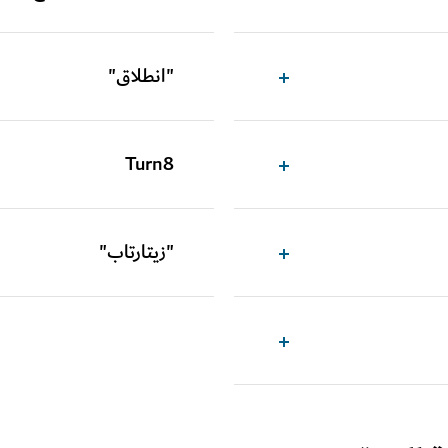
"انطلاق"
Turn8
"زيتارتاب"