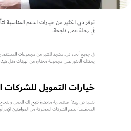
توفر دبي الكثير من خيارات الدعم المناسبة ل
في رحلة عمل ناجحة.
في جميع أنحاء دبي، ستجد الكثير من مجموعات المستثمري
يمكنك العثور على مجموعة مختارة من الهيئات مثل هيئات 
خيارات التمويل للشركات ا
تتميز دبي ببيئة استثمارية مزدهرة تتيح لك العمل والنجاح
المخصّصة لدعم الشركات المملوكة من المواطنين الإماراتي