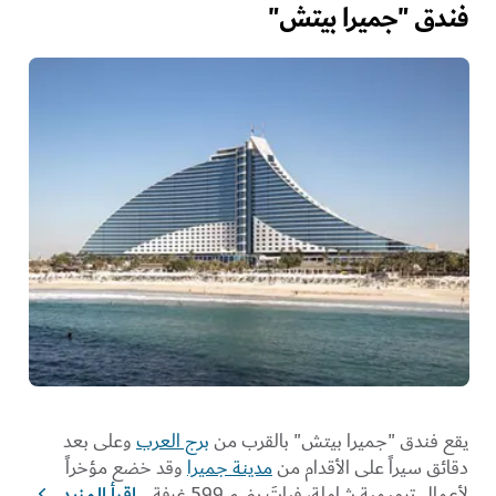
فندق "جميرا بيتش"
يقع فندق "جميرا بيتش" بالقرب من
برج العرب
وعلى بعد
دقائق سيراً على الأقدام من
مدينة جميرا
وقد خضع مؤخراً
لأعمالٍ ترميمية شاملة، فباتَ يضم 599 غرفة
...
اقرأ المزيد