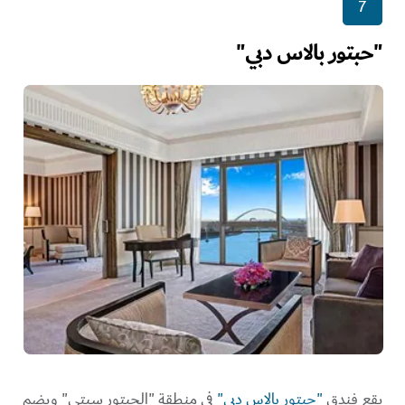
7
"حبتور بالاس دبي"
يقع فندق
"حبتور بالاس دبي"
في منطقة "الحبتور سيتي" ويضم