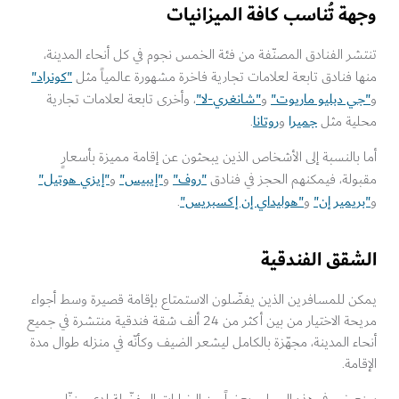
وجهة تُناسب كافة الميزانيات
تنتشر الفنادق المصنّفة من فئة الخمس نجوم في كل أنحاء المدينة،
"كونراد"
منها فنادق تابعة لعلامات تجارية فاخرة مشهورة عالمياً مثل
"جي دبليو ماريوت"
"شانغري-لا"
و
و
، وأخرى تابعة لعلامات تجارية
جميرا
روتانا
محلية مثل
و
.
أما بالنسبة إلى الأشخاص الذين يبحثون عن إقامة مميزة بأسعارٍ
"روف"
"إيبيس"
"إيزي هوتيل"
مقبولة، فيمكنهم الحجز في فنادق
و
و
"بريمير إن"
"هوليداي إن إكسبريس"
و
و
.
الشقق الفندقية
يمكن للمسافرين الذين يفضّلون الاستمتاع بإقامة قصيرة وسط أجواء
مريحة الاختيار من بين أكثر من 24 ألف شقة فندقية منتشرة في جميع
أنحاء المدينة، مجهّزة بالكامل ليشعر الضيف وكأنّه في منزله طوال مدة
الإقامة.