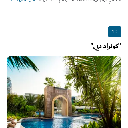
10
"كونراد دبي"