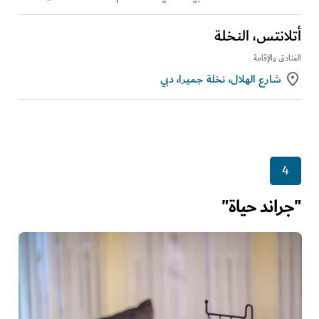
أتلانتس، النخلة
الفنادق والإقامة
شارع الهلال، نخلة جميرا، دبي
4
"جراند حياة"