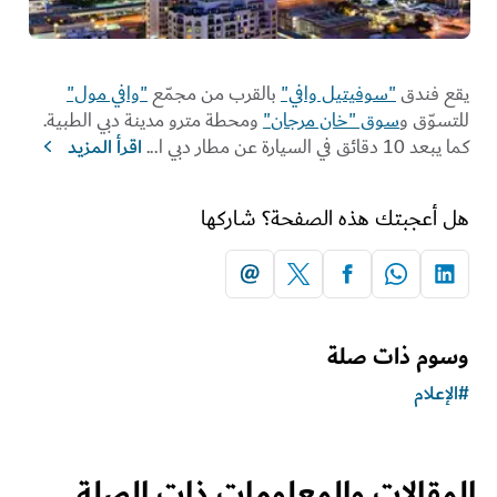
يقع فندق
"سوفيتيل وافي"
بالقرب من مجمّع
"وافي مول"
للتسوّق و
سوق "خان مرجان"
ومحطة مترو مدينة دبي الطبية.
كما يبعد 10 دقائق في السيارة عن مطار دبي ا
...
اقرأ المزيد
هل أعجبتك هذه الصفحة؟ شاركها
وسوم ذات صلة
#
الإعلام
المقالات والمعلومات ذات الصلة