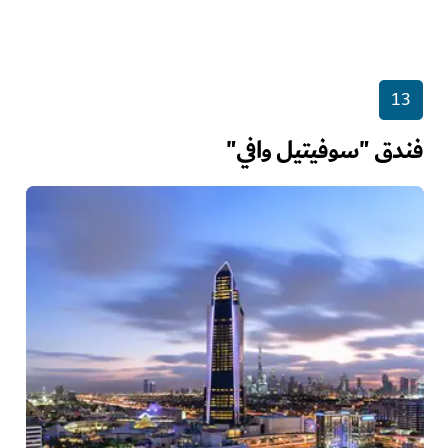
13
فندق "سوفيتيل وافي"