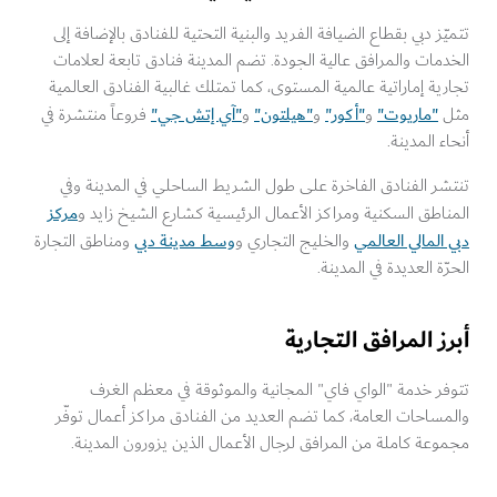
تتميّز دبي بقطاع الضيافة الفريد والبنية التحتية للفنادق بالإضافة إلى
الخدمات والمرافق عالية الجودة. تضم المدينة فنادق تابعة لعلامات
تجارية إماراتية عالمية المستوى، كما تمتلك غالبية الفنادق العالمية
"ماريوت"
"أكور"
"هيلتون"
"آي إتش جي"
مثل
و
و
و
فروعاً منتشرة في
أنحاء المدينة.
تنتشر الفنادق الفاخرة على طول الشريط الساحلي في المدينة وفي
مركز
المناطق السكنية ومراكز الأعمال الرئيسية كشارع الشيخ زايد و
دبي المالي العالمي
وسط مدينة دبي
والخليج التجاري و
ومناطق التجارة
الحرّة العديدة في المدينة.
أبرز المرافق التجارية
تتوفر خدمة "الواي فاي" المجانية والموثوقة في معظم الغرف
والمساحات العامة، كما تضم العديد من الفنادق مراكز أعمال توفّر
مجموعة كاملة من المرافق لرجال الأعمال الذين يزورون المدينة.