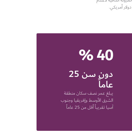
ونة الكافية لاغتنام
40 %
دون سن 25
عاماً
يبلغ عمر نصف سكان منطقة
الشرق الأوسط وإفريقيا وجنوب
آسيا تقريباً أقل من 25 عاماً