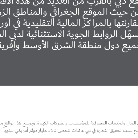
ع دبي بالقرب من العديد من هذه الاقت
 حيث الموقع الجغرافي والمناطق الزمن
ارنتها بالمراكز المالية التقليدية في أور
هّل الروابط الجوية الاستثنائية لدبي ا
يع دول منطقة الشرق الأوسط وإفريقي
أس المال والخدمات المصرفية للمؤسسات والشركات الكبيرة. ويرسّخ هذا الواقع مك
جارة في دبي عائدات تتخطى 350 مليار دولار أمريكي سنوياً.