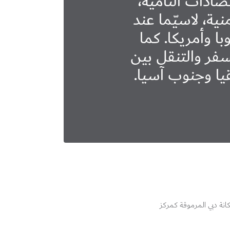
صادات النامية،
ية، لاسيّما عند
وبا وأمريكا. كما
لسفر والتنقل بين
ا وجنوب آسيا.
انة دبي المرموقة كمركز