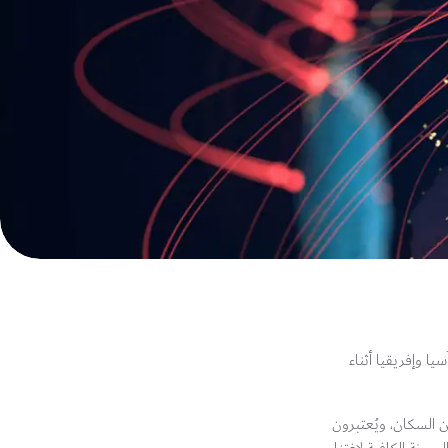
ا وإفريقيا أثناء
أكثر من ثلاثة مليارات نسمة في 72 دولة، حيث يشكّل الأفراد دون 25 سنة 40 بالمئة من السكان، ويُعتبرون