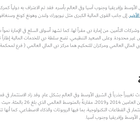
ق الأوسط وإفريقيا وجنوب آسيا وفي العالم بأسره. فقد تم الاعتراف به دولياً كم
الأخير
، إلى جانب القوى المالية الكبرى مثل نيويورك ولندن وهونغ كونغ وسنغافور
ركات التأمين، من إمارة دبي مقراً لها، كما تشهد أسواق السلع في الإمارة نمواً سن
غير محدودة. وعلى الصعيد التنظيمي، تضع سلطة دبي للخدمات المالية إطاراً تنظ
المالي العالمي ومركزان للتحكيم هما مركز دبي المالي العالمي ( فرع لمحكمة ل
حدث تغييراً جذرياً في الشرق الأوسط وفي العالم بشكل عام. وقد زاد الاستثمار في قطا
منطقة الشرق الأوسط وشمال إفريقيا بنسبة 66 بالمئة بين العا
ثمار في القطاعات التكنولوجية، بما فيها الروبوتات والذكاء الاصطناعي، كما أنها تت
ق الأوسط وإفريقيا وجنوب آسيا.