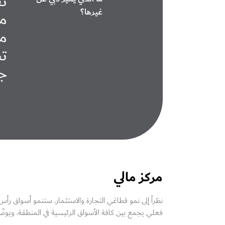
تق
غيرها؟
من
مق
تس
جم
مركز مالي
نظراً إلى نمو قطاعَي التجارة والاستثمار، ستنمو أسواق ر
فعلي يجمع بين كافة الأسواق الرئيسية في المنطقة، ويوضّح سبب تحقيق الت