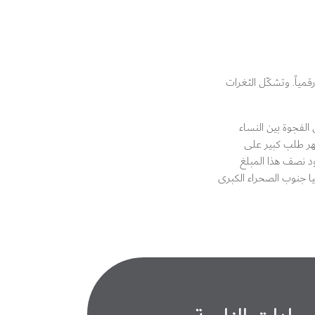
مياً. وتشكّل الثغرات
مصارف. وتتجلى الفجوة بين النساء
ية، مقابل 37 بالمئة من النساء فقط. ويظهر طلب كبير على
خرات تبلغ قيمتها 2.2 مليار دولار أمريكي، ويعود نصف هذا المبلغ
ذكي في أنحاء المنطقة، حيث يملك 33 بالمئة من سكان إفريقيا جنوب الصحراء الكبرى