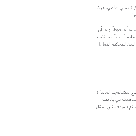
ركز تنافسي عالمي، حيث
ة.
وياً ملحوظاً. وبما أنّ
يمياً متيناً، كما تضم
ندن للتحكيم الدولي)
ع التكنولوجيا المالية في
مين 2014 و2019، مقارنةً بالمتوسط العالمي الذي بلغ 26 بالمئة، حيث ساهمت دبي بالحصّة
متع بموقع مثالي يخوّلها