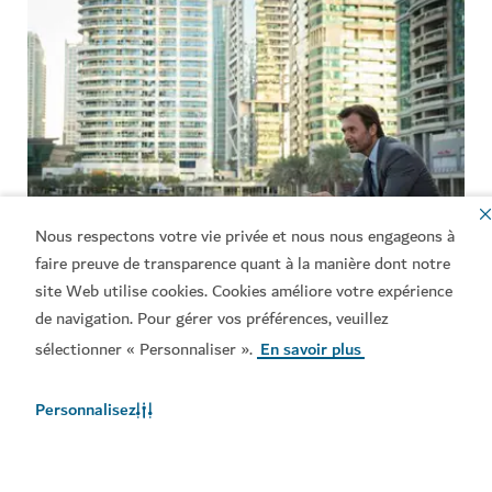
Nous respectons votre vie privée et nous nous engageons à
faire preuve de transparence quant à la manière dont notre
DUBAI EST RECONNUE INTERNATIONALEMENT COMME L'UN
site Web utilise cookies. Cookies améliore votre expérience
DES 10 PRINCIPAUX CENTRES FINANCIERS ET COMMERCIAUX,
AVEC PLUSIEURS DES PLUS GRANDES BANQUES DU MONDE ET
de navigation. Pour gérer vos préférences, veuillez
DES SOCIÉTÉS À FORTE CROISSANCE L'AYANT CHOISIE POUR
sélectionner « Personnaliser ».
En savoir plus
DESSERVIR LA RÉGION.
Personnalisez
Commerce
En tant que premier partenaire commercial de l'émirat,