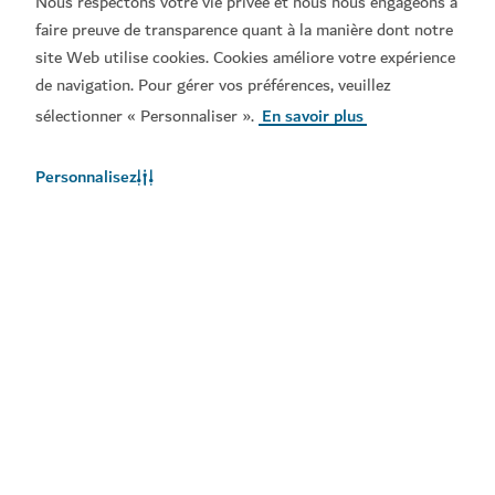
Nous respectons votre vie privée et nous nous engageons à
faire preuve de transparence quant à la manière dont notre
site Web utilise cookies. Cookies améliore votre expérience
de navigation. Pour gérer vos préférences, veuillez
Liens populaires
sélectionner « Personnaliser ».
En savoir plus
Contactez-nous
Personnalisez
Sites connexes
Conditions d'utilisation
Politique de Confidentialité
Avis en matière de cookies
Copyright © 2026. Ce site est géré par le Ministère de
l'Économie et du Tourisme de Dubai.
Dernière mise à jour du site 08/08/2026
Ce site est protégé par reCAPTCHA et les
Politique de