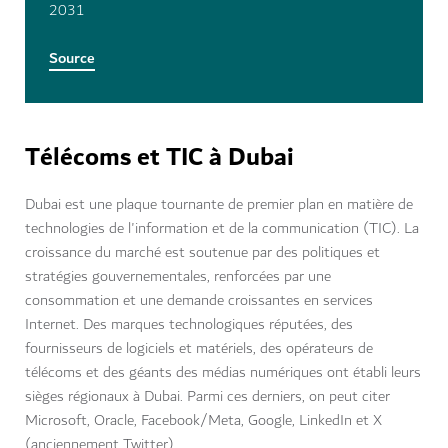
2031
Source
Télécoms et TIC à Dubai
Dubai est une plaque tournante de premier plan en matière de
technologies de l'information et de la communication (TIC). La
croissance du marché est soutenue par des politiques et
stratégies gouvernementales, renforcées par une
consommation et une demande croissantes en services
Internet. Des marques technologiques réputées, des
fournisseurs de logiciels et matériels, des opérateurs de
télécoms et des géants des médias numériques ont établi leurs
sièges régionaux à Dubai. Parmi ces derniers, on peut citer
Microsoft, Oracle, Facebook/Meta, Google, LinkedIn et X
(anciennement Twitter).