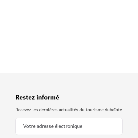
Les quartiers d'affaires et les zones franches de Dubai
répondent aux besoins de tous les acteurs du secteur
commercial. Pour cette raison, la ville est devenue l'un
des centres commerciaux les plus avancés d'un point de
vue technologique.
Découvrez-en plus
Restez informé
Recevez les dernières actualités du tourisme dubaïote