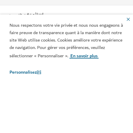
Nous respectons votre vie privée et nous nous engageons à
faire preuve de transparence quant à la manière dont notre
site Web utilise cookies. Cookies améliore votre expérience
de navigation. Pour gérer vos préférences, veuillez
Liens populaires
sélectionner « Personnaliser ».
En savoir plus
Contactez-nous
Personnalisez
Sites connexes
Conditions d'utilisation
Politique de Confidentialité
Avis en matière de cookies
Copyright © 2026. Ce site est géré par le Ministère de
l'Économie et du Tourisme de Dubai.