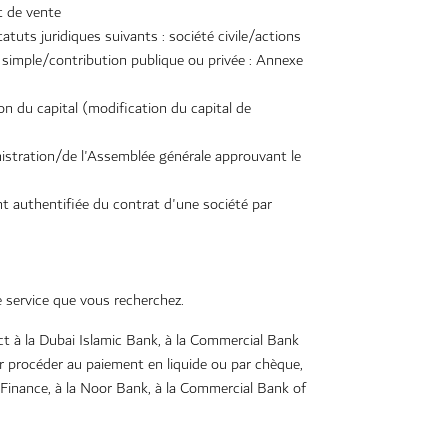
t de vente
atuts juridiques suivants : société civile/actions
simple/contribution publique ou privée : Annexe
on du capital (modification du capital de
nistration/de l'Assemblée générale approuvant le
t authentifiée du contrat d'une société par
le service que vous recherchez.
t à la Dubai Islamic Bank, à la Commercial Bank
ur procéder au paiement en liquide ou par chèque,
c Finance, à la Noor Bank, à la Commercial Bank of