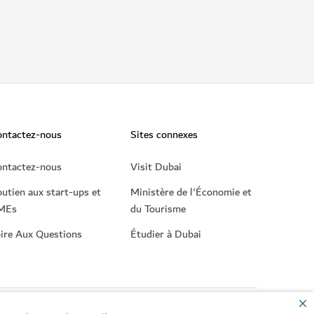
ontactez-nous
Sites connexes
ontactez-nous
Visit Dubai
utien aux start-ups et
Ministère de l'Économie et
MEs
du Tourisme
ire Aux Questions
Étudier à Dubai