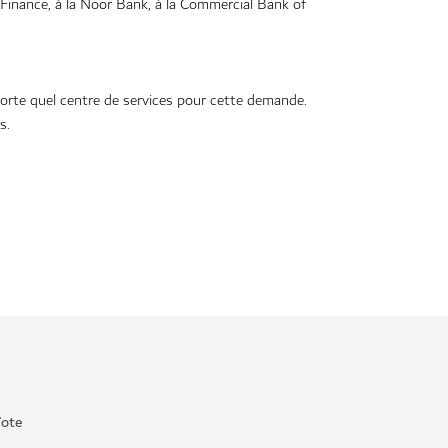
c Finance, à la Noor Bank, à la Commercial Bank of
rte quel centre de services pour cette demande.
s.
ïote