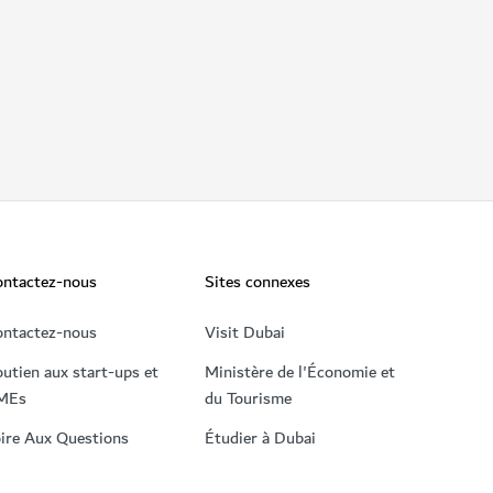
ontactez-nous
Sites connexes
ontactez-nous
Visit Dubai
utien aux start-ups et
Ministère de l'Économie et
MEs
du Tourisme
ire Aux Questions
Étudier à Dubai