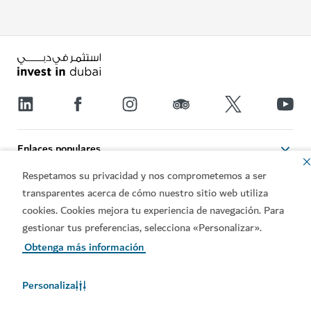
Enlaces populares
Respetamos su privacidad y nos comprometemos a ser
Póngase en contacto con nosotros
transparentes acerca de cómo nuestro sitio web utiliza
cookies. Cookies mejora tu experiencia de navegación. Para
gestionar tus preferencias, selecciona «Personalizar».
Sitios relacionados
Obtenga más información
Condiciones de uso
Política de privacidad
Personaliza
Notificación de cookies