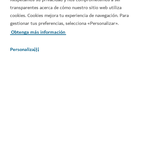
transparentes acerca de cómo nuestro sitio web utiliza
cookies. Cookies mejora tu experiencia de navegación. Para
gestionar tus preferencias, selecciona «Personalizar».
Obtenga más información
Enlaces populares
Personaliza
Póngase en contacto con nosotros
Sitios relacionados
Condiciones de uso
Política de privacidad
Notificación de cookies
Derechos de autor © 2026. El mantenimiento de esta página
web está a cargo del Departamento de Economía y Turismo
de Dubái.