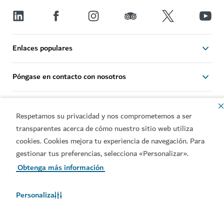
Enlaces populares
Póngase en contacto con nosotros
Sitios relacionados
Respetamos su privacidad y nos comprometemos a ser
transparentes acerca de cómo nuestro sitio web utiliza
Condiciones de uso
Política de privacidad
cookies. Cookies mejora tu experiencia de navegación. Para
Notificación de cookies
gestionar tus preferencias, selecciona «Personalizar».
Obtenga más información
Derechos de autor © 2026. El mantenimiento de esta página
web está a cargo del Departamento de Economía y Turismo
de Dubái.
Personaliza
Última actualización de la página: 08/08/2026