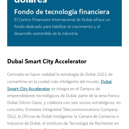
Fondo de tecnología financiera
El Centro Financiero Internacional de Dubái ofrece un
fondo dedicado para habilitar el crecimiento y el
desarrollo sostenible de la industria
Dubai Smart City Accelerator
Centrado en hacer realidad la estrategia de Dubái 2021 de
Dubai
convertirse en la ciudad más inteligente del mundo,
Smart City Accelerator
se integra en el Campus de
emprendedores tecnológicos de Dubái, parte de la zona franca
Dubai Silicon Oasis, y colabora con seis socios estratégicos, en
concreto, Emirates Integrated Telecommunications Company
(Du), la Oficina de Dubái Inteligente, la Cámara de Comercio e
Industria de Dubái, el Instituto de Tecnología de Rochester en