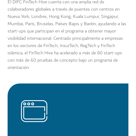
El DIFC FinTech Hive cuenta con una amplia red de
colaboradores globales a través de puentes con centros en
Nueva York, Londres, Hong Kong, Kuala Lumpur, Singapur,
Mumbai, París, Bruselas, Países Bajos y Baréin, ayudando a las
start-ups que participan en el programa a obtener mayor
visibilidad internacional. Centrado principalmente a empresas
en los sectores de FinTech, InsurTech, RegTech y FinTech
islámica, el FinTech Hive ha acelerado a más de 80 start-ups
con más de 60 pruebas de concepto bajo un programa de
orientación.