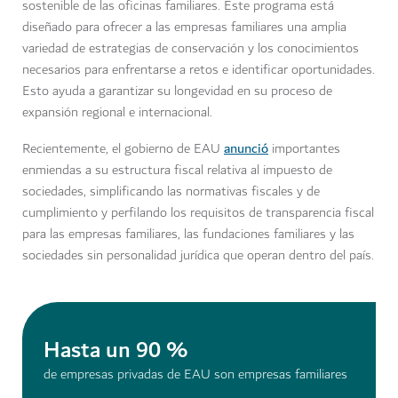
sostenible de las oficinas familiares. Este programa está
diseñado para ofrecer a las empresas familiares una amplia
variedad de estrategias de conservación y los conocimientos
necesarios para enfrentarse a retos e identificar oportunidades.
Esto ayuda a garantizar su longevidad en su proceso de
expansión regional e internacional.
anunció
Recientemente, el gobierno de EAU
importantes
enmiendas a su estructura fiscal relativa al impuesto de
sociedades, simplificando las normativas fiscales y de
cumplimiento y perfilando los requisitos de transparencia fiscal
para las empresas familiares, las fundaciones familiares y las
sociedades sin personalidad jurídica que operan dentro del país.
Hasta un 90 %
de empresas privadas de EAU son empresas familiares