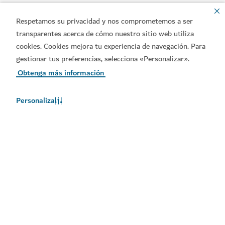
Respetamos su privacidad y nos comprometemos a ser
transparentes acerca de cómo nuestro sitio web utiliza
cookies. Cookies mejora tu experiencia de navegación. Para
gestionar tus preferencias, selecciona «Personalizar».
Obtenga más información
Enlaces populares
Personaliza
Póngase en contacto con nosotros
Sitios relacionados
Condiciones de uso
Política de privacidad
Notificación de cookies
Derechos de autor © 2026. El mantenimiento de esta página
web está a cargo del Departamento de Economía y Turismo