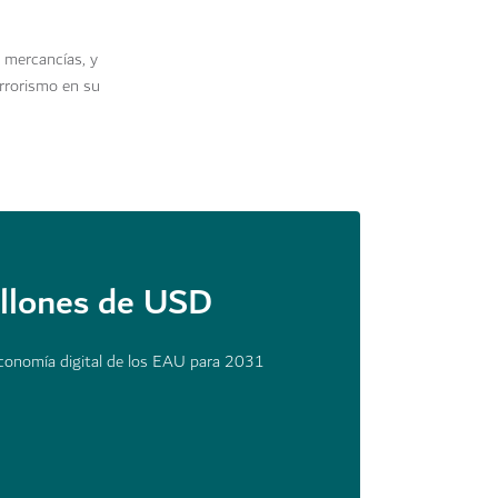
 mercancías, y
errorismo en su
llones de USD
economía digital de los EAU para 2031