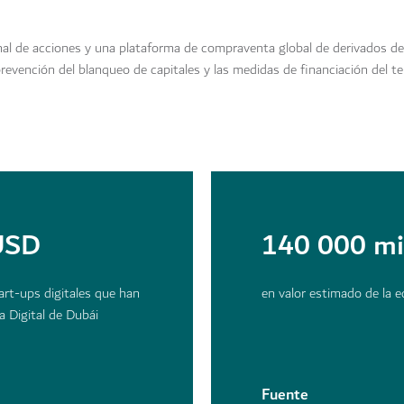
al de acciones y una plataforma de compraventa global de derivados de
prevención del blanqueo de capitales y las medidas de financiación del t
 USD
140 000 mi
rt-ups digitales que han
en valor estimado de la 
a Digital de Dubái
Fuente