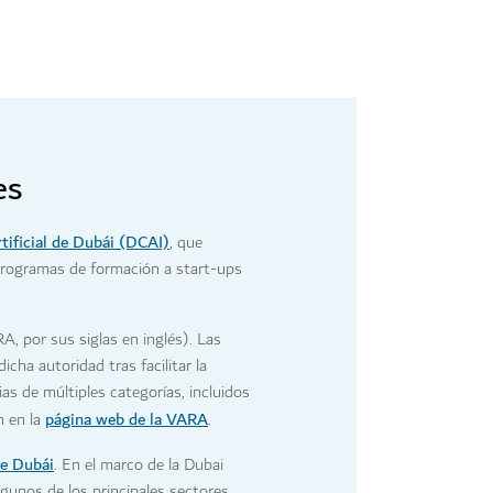
es
rtificial de Dubái (DCAI)
, que
 programas de formación a start-ups
, por sus siglas en inglés). Las
cha autoridad tras facilitar la
ias de múltiples categorías, incluidos
página web de la VARA
n en la
.
de Dubái
. En el marco de la Dubai
gunos de los principales sectores