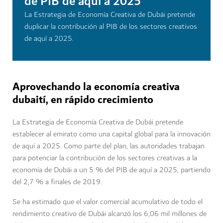
de PIB de aquí a 2025
La Estrategia de Economía Creativa de Dubái pretende
duplicar la contribución al PIB de los sectores creativos
de aquí a 2025.
Aprovechando la economía creativa
dubaití, en rápido crecimiento
La Estrategia de Economía Creativa de Dubái pretende
establecer al emirato como una capital global para la innovación
de aquí a 2025. Como parte del plan, las autoridades trabajan
para potenciar la contribución de los sectores creativas a la
economía de Dubái a un 5 % del PIB de aquí a 2025, partiendo
del 2,7 % a finales de 2019.
Se ha estimado que el valor comercial acumulativo de todo el
rendimiento creativo de Dubái alcanzó los 6,06 mil millones de