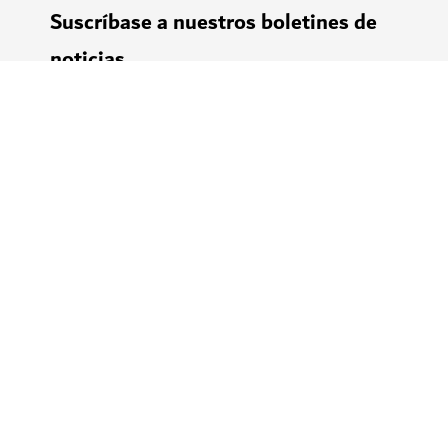
Suscríbase a nuestros boletines de
noticias
Reciba las últimas noticias y novedades de Negocios
en Dubái directamente en su buzón de correo
electrónico.