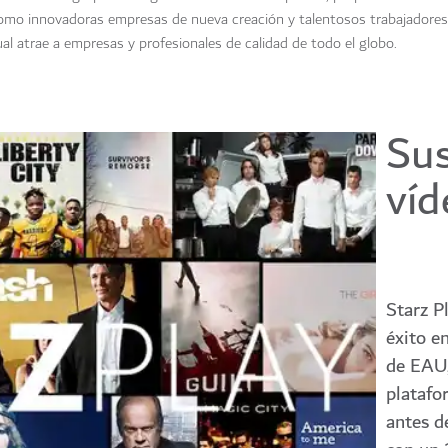
como innovadoras empresas de nueva creación y talentosos trabajadore
ual atrae a empresas y profesionales de calidad de todo el globo.
Sus
víd
Starz P
éxito en
de EAU,
platafo
antes d