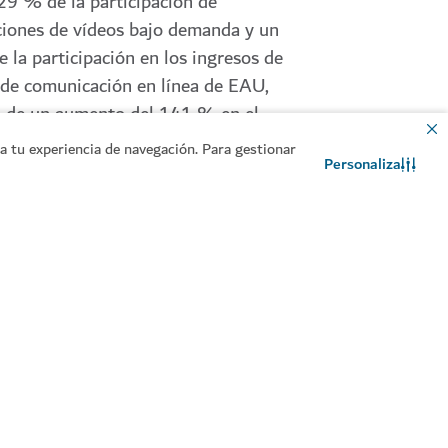
29 % de la participación de
ciones de vídeos bajo demanda y un
 la participación en los ingresos de
de comunicación en línea de EAU,
 de un aumento del 141 % en el
de usuarios únicos en abril de
 tu experiencia de navegación. Para gestionar
Personaliza
l servicio sigue añadiendo más
do local para suplir la demanda de
ación en lengua árabe y contempla
ansión en colaboración con
res de telecomunicaciones y
tes de dispositivos de la región.
 PWC