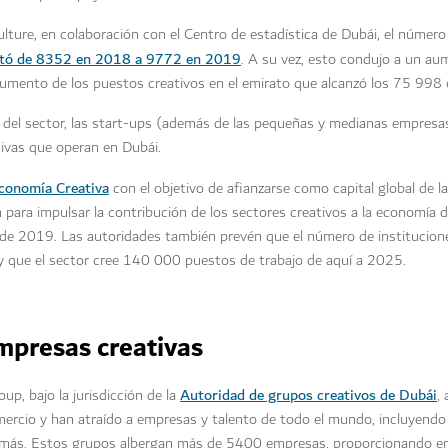
lture, en colaboración con el Centro de estadística de Dubái, el númer
tó de 8352 en 2018 a 9772 en 2019
. A su vez, esto condujo a un au
umento de los puestos creativos en el emirato que alcanzó los 75 998
 del sector, las start-ups (además de las pequeñas y medianas empre
ivas que operan en Dubái.
Economía Creativa
con el objetivo de afianzarse como capital global de l
n para impulsar la contribución de los sectores creativos a la economía
s de 2019. Las autoridades también prevén que el número de institucione
 que el sector cree 140 000 puestos de trabajo de aquí a 2025.
mpresas creativas
Autoridad de grupos creativos de Dubái
, bajo la jurisdicción de la
,
ercio y han atraído a empresas y talento de todo el mundo, incluyendo l
ás. Estos grupos albergan más de 5400 empresas, proporcionando e