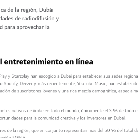
ca de la región, Dubái
idades de radiodifusión y
d para aprovechar la
l entretenimiento en línea
y y Starzplay han escogido a Dubái para establecer sus sedes regiona
 Spotify, Deezer y, más recientemente, YouTube Music, han establecido
lación de suscriptores jóvenes y una rica mezcla demográfica, especial
antes nativos de árabe en todo el mundo, únicamente el 3 % de todo el
rtunidades para la comunidad creativa y los inversores en Dubái.
ores de la región, que en conjunto representan más del 50 % del total d
a región MENA.