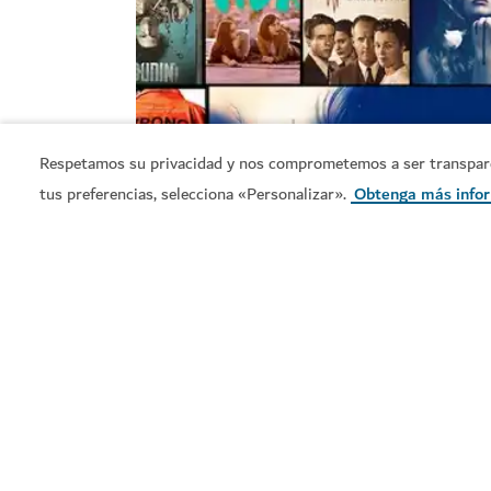
Respetamos su privacidad y nos comprometemos a ser transparent
tus preferencias, selecciona «Personalizar».
Obtenga más info
Inversiones y legislación c