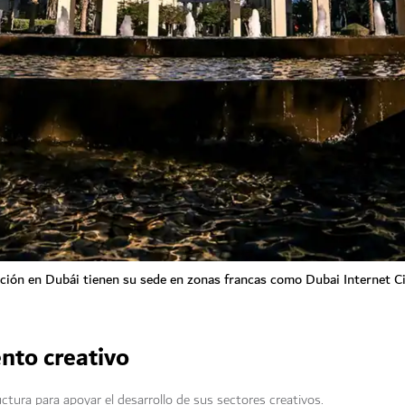
ión en Dubái tienen su sede en zonas francas como Dubai Internet Cit
ento creativo
ctura para apoyar el desarrollo de sus sectores creativos.