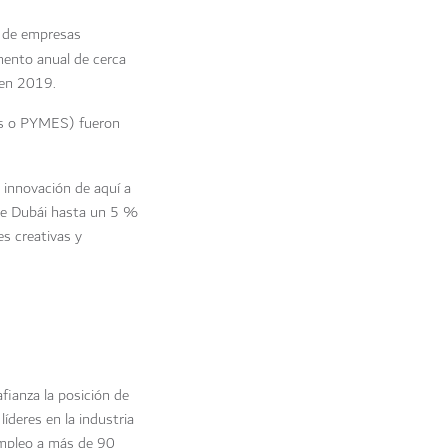
o de empresas
mento anual de cerca
 en 2019.
sas o PYMES) fueron
a innovación de aquí a
 de Dubái hasta un 5 %
s creativas y
 afianza la posición de
íderes en la industria
mpleo a más de 90