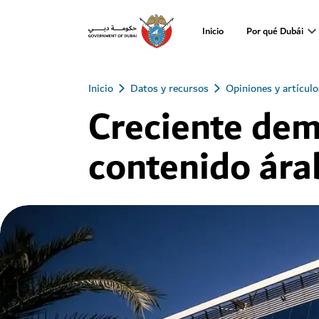
Inicio
Por qué Dubái
Inicio
Datos y recursos
Opiniones y artículo
Creciente de
contenido ára