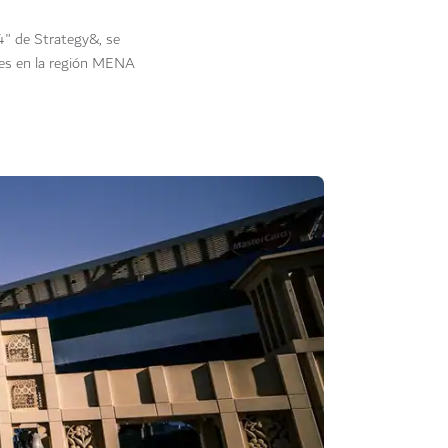
4" de Strategy&, se
res en la región MENA