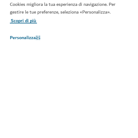
Cookies migliora la tua esperienza di navigazione. Per
gestire le tue preferenze, seleziona «Personalizza».
Scopri di più
Link principali
Personalizza
Contattateci
Siti correlati
Termini d'uso
Informativa sulla privacy
Avviso sui cookie
Copyright © 2026. Questo sito è gestito dal Dipartimento
dell’Economia e del Turismo di Dubai.
Sito aggiornato in data 09/08/2026
Questo sito è protetto dal servizio reCAPTCHA, e applica
l’informativa sulla privacy
e i
termini e le condizioni
di