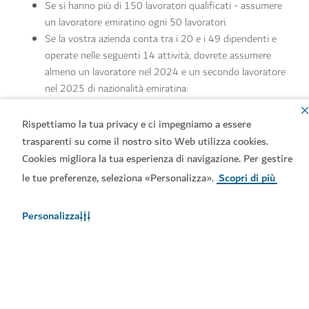
Se si hanno più di 150 lavoratori qualificati - assumere
un lavoratore emiratino ogni 50 lavoratori.
Se la vostra azienda conta tra i 20 e i 49 dipendenti e
operate nelle seguenti 14 attività, dovrete assumere
almeno un lavoratore nel 2024 e un secondo lavoratore
nel 2025 di nazionalità emiratina:
Informatica e tecnologia
Finanza e assicurazioni
Rispettiamo la tua privacy e ci impegniamo a essere
Attività immobiliari
trasparenti su come il nostro sito Web utilizza cookies.
Attività professionali, scientifiche e tecniche
Cookies migliora la tua esperienza di navigazione. Per gestire
Servizi amministrativi e di supporto
le tue preferenze, seleziona «Personalizza».
Scopri di più
Istruzione
Attività sanitarie e socio-assistenziali
Personalizza
Arte e intrattenimento
Attività estrattive e minerarie
Manifattura
Edilizia
Commercio all'ingrosso e al dettaglio
Trasporti e stoccaggio