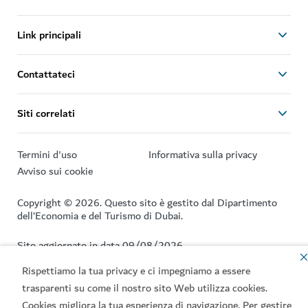
Link principali
Contattateci
Siti correlati
Termini d'uso
Informativa sulla privacy
Avviso sui cookie
Copyright © 2026. Questo sito è gestito dal Dipartimento
dell’Economia e del Turismo di Dubai.
Sito aggiornato in data 09/08/2026
Questo sito è protetto dal servizio reCAPTCHA, e applica
Rispettiamo la tua privacy e ci impegniamo a essere
l’informativa sulla privacy
e i
termini e le condizioni
di
trasparenti su come il nostro sito Web utilizza cookies.
Google.
Cookies migliora la tua esperienza di navigazione. Per gestire