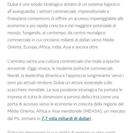
Dubai è uno snodo strategico dotato di un sistema logistico
all'avanguardia. I settori commerciale, imprenditoriale e
finanziario consentono di offrire un accesso impareggiabile alle
economie a più rapida crescita e dal maggiore potenziale al
mondo, fungendo, al contempo, da centro nevralgico
commerciale in cui circolano miliardi di dollari verso Medio
Oriente, Europa, Africa, India, Asia e ancora oltre.
L'emirato vanta una cultura commerciale che risale a epoche
ancestrali. Oggi, invece, le moderne politiche commerciali
liberali, la leadership dinamica e l'approccio lungimirante verso i
temi più attuali rendono Dubai un attore essenziale sullo
scacchiere mondiale. La sua posizione strategica ha portato le
imprese di tutte le dimensioni a servirsi della città come una
porta di accesso verso le economie in crescita della regione del
Medio Oriente, Africa e Asia meridionale (MEASA), un mercato
7,7 mila miliardi di dollari
dal PIL stimato in
.
Dubai ha dimostrato la sua abilità di mettere in atto rapidi