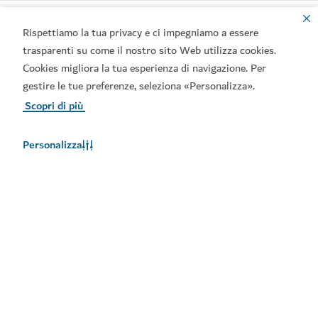
Rispettiamo la tua privacy e ci impegniamo a essere
trasparenti su come il nostro sito Web utilizza cookies.
Cookies migliora la tua esperienza di navigazione. Per
gestire le tue preferenze, seleziona «Personalizza».
Scopri di più
Link principali
Personalizza
Contattateci
Siti correlati
Termini d'uso
Informativa sulla privacy
Avviso sui cookie
Copyright © 2026. Questo sito è gestito dal Dipartimento
dell’Economia e del Turismo di Dubai.