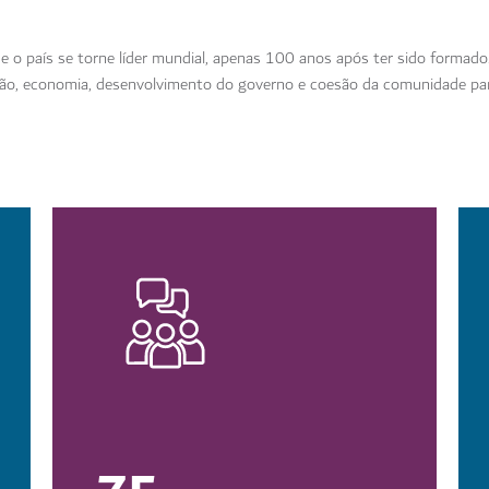
o país se torne líder mundial, apenas 100 anos após ter sido formado. 
ação, economia, desenvolvimento do governo e coesão da comunidade p