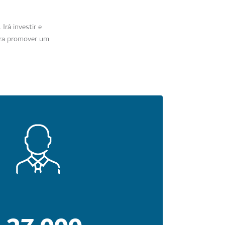
Irá investir e
ara promover um