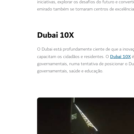
iniciativas, explorar os desafios do futuro e conv
emirado também se tornaram centros de excelência 
Dubai 10X
O Dubai está profundamente ciente de que a inovaç
Dubai 10X
capacitam os cidadãos e residentes. O
é
governamentais, numa tentativa de posicionar o Du
governamentais, saúde e educação.