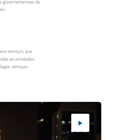
ões governamentais do
is.
ece serviços que
todas as entidades
ogia, serviços